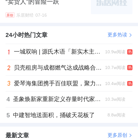
“卖货人”的冒险一跃
乐居财经
07-16
原创
24小时热门文章
更多热读
一城双响 | 源氏木语「新实木主义——黑标生活提案」发布会落地天津，黑标旗舰店盛大启幕
10.9w阅读
热
贝壳租房与成都燃气达成战略合作 打通安全巡检“最后一米”
10.7w阅读
热
爱琴海集团携手百佳联盟，聚力共拓存量商业新赛道
10.4w阅读
热
4
圣象焕新家重新定义存量时代家居升级逻辑，筑牢说换就换的底气！
10.3w阅读
5
中建智地送面积，捅破天花板了
8.8w阅读
最新文章
更多原创