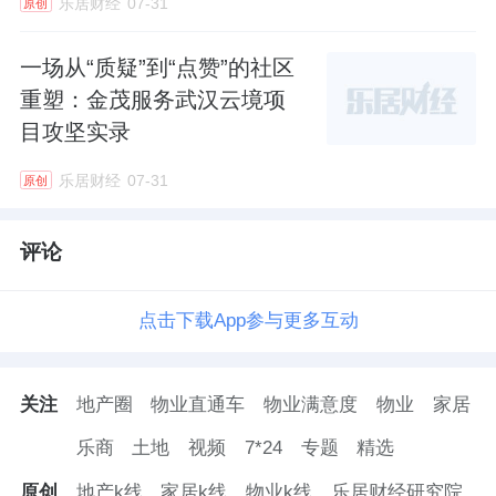
乐居财经
07-31
原创
一场从“质疑”到“点赞”的社区
重塑：金茂服务武汉云境项
目攻坚实录
乐居财经
07-31
原创
评论
点击下载App参与更多互动
关注
地产圈
物业直通车
物业满意度
物业
家居
乐商
土地
视频
7*24
专题
精选
原创
地产k线
家居k线
物业k线
乐居财经研究院