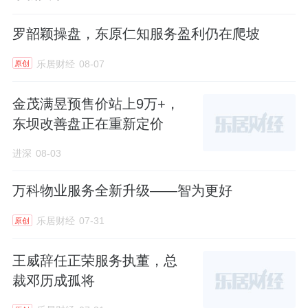
罗韶颖操盘，东原仁知服务盈利仍在爬坡
乐居财经
08-07
原创
金茂满昱预售价站上9万+，
东坝改善盘正在重新定价
进深
08-03
万科物业服务全新升级——智为更好
乐居财经
07-31
原创
王威辞任正荣服务执董，总
裁邓历成孤将