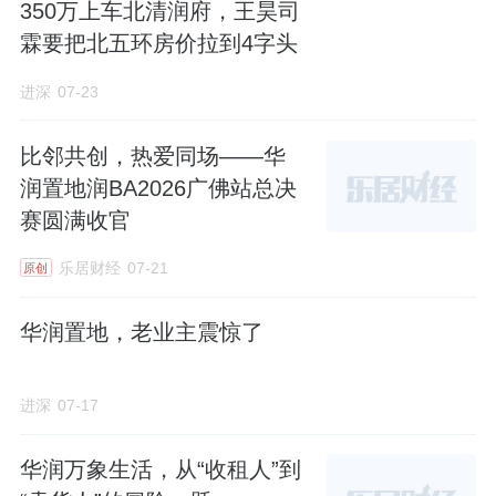
350万上车北清润府，王昊司
霖要把北五环房价拉到4字头
进深
07-23
比邻共创，热爱同场——华
润置地润BA2026广佛站总决
赛圆满收官
乐居财经
07-21
原创
华润置地，老业主震惊了
进深
07-17
华润万象生活，从“收租人”到