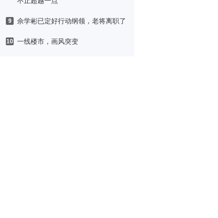
不止超越一点
佘学彬已定好行动纲领，老将离职了
9
一线楼市，画风突变
10