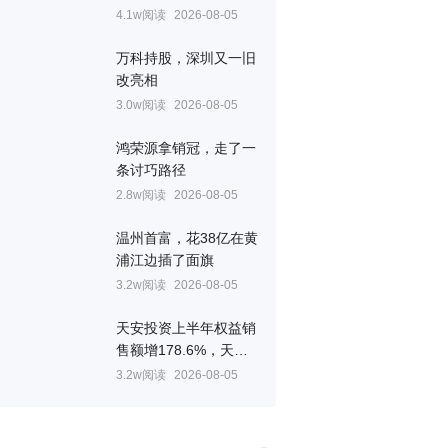
回马枪，9.96亿起拍
4.1w阅读
2026-08-05
万科持股，深圳又一旧
改亮相
3.0w阅读
2026-08-05
鸿荣源拿销冠，走了一
条讨巧路径
2.8w阅读
2026-08-05
温州首富，花38亿在黄
浦江边插了面旗
3.2w阅读
2026-08-05
天安投资上半年权益销
售额增178.6%，天安1
号均价逼近10万/㎡
3.2w阅读
2026-08-05