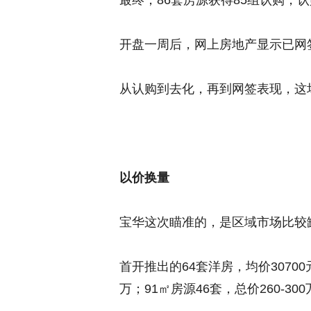
最终，86套房源获得85组认购，认
开盘一周后，网上房地产显示已网签
从认购到去化，再到网签表现，这
以价换量
宝华这次瞄准的，是区域市场比较
首开推出的64套洋房，均价30700元
万；91㎡房源46套，总价260-300