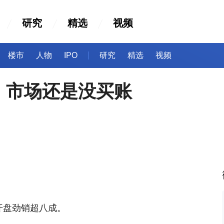
研究
精选
视频
楼市
人物
IPO
研究
精选
视频
，市场还是没买账
。
开盘劲销超八成。