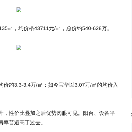
35㎡，均价格43711元/㎡，总价约540-628万。
3.3-3.4万/㎡；如今宝华以3.07万/㎡的均价入
升，性价比叠加之后优势肉眼可见。阳台、设备平
房率普遍高于过去。