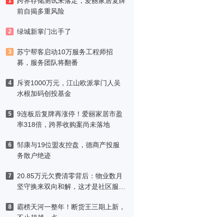
跨界存储测试未落定，爱丽家居复牌
1
前自揭多重风险
绿城新掌门出手了
2
苏宁帮客启动10万服务工程师招
3
募，服务团队将翻番
斥资1000万元，江山欧派掌门人吴
4
水根加码创投基金
9连板后复牌再涨停！爱丽家居市盈
5
率318倍，跨界收购案尚未落地
邹康与19位盟友控盘，德商产投服
6
务散户绝迹
20.85万元欠费清零背后：物业数月
7
坚守换来双向和解，这才是社区服务
该有的模样
霸榜天河一整年！断货王三期上新，
8