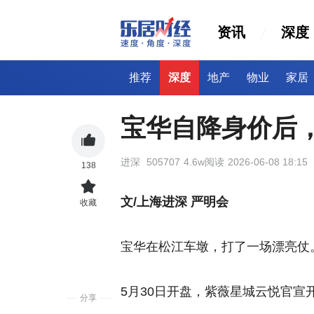
资讯
深度
推荐
深度
地产
物业
家居
宝华自降身价后
进深
505707
4.6w阅读
2026-06-08 18:15
138
文/上海进深 严明会
收藏
宝华在松江车墩，打了一场漂亮仗
5月30日开盘，紫薇星城云悦官宣
分享