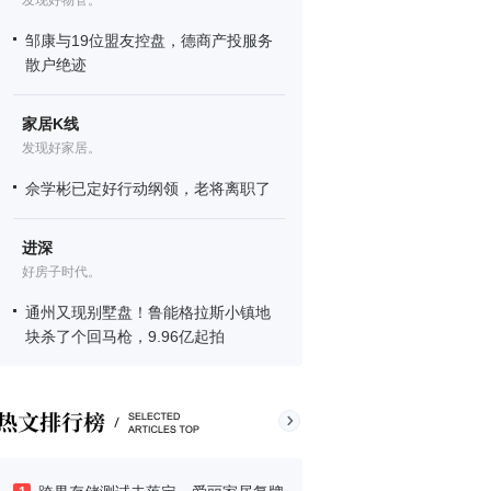
发现好物管。
邹康与19位盟友控盘，德商产投服务
散户绝迹
家居K线
发现好家居。
佘学彬已定好行动纲领，老将离职了
进深
好房子时代。
通州又现别墅盘！鲁能格拉斯小镇地
块杀了个回马枪，9.96亿起拍