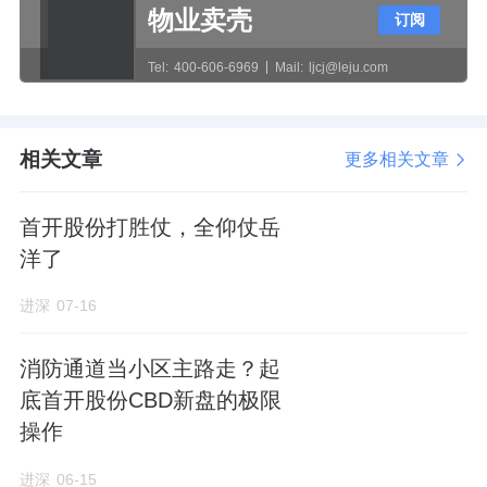
物业卖壳
订阅
但六栋楼的楼间距，其实还是比较密，最小的
Tel:
400-606-6969
Mail:
ljcj@leju.com
仅15米，最大的也才20米。
所以项目在居住舒适度、隐私性方面还是会有
相关文章
更多相关文章
一定程度的影响。
且还是一层六户的设计。不同户型之间，还会
首开股份打胜仗，全仰仗岳
洋了
存在一定的对视问题。
进深
07-16
特别是1-5栋，夹在小区中间的，都会一定程度
存在这些问题。
消防通道当小区主路走？起
底首开股份CBD新盘的极限
相比之下，6栋因为是在小区的最外沿，所以这
操作
方面的问题相对会少一些。
进深
06-15