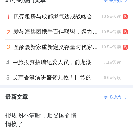
24小时热门文章
更多热读
不过考虑到首推的量还是挺大的，网签了三百
贝壳租房与成都燃气达成战略合作 打通安全巡检“最后一米”
10.9w阅读
多套，从数量看，其实也还好。
热
爱琴海集团携手百佳联盟，聚力共拓存量商业新赛道
10.5w阅读
热
但也说明，整个项目的量还是很大的，去化压
力不能说没有。
圣象焕新家重新定义存量时代家居升级逻辑，筑牢说换就换的底气！
10.5w阅读
热
所以看得出，开发商这次推盘似乎变得更加谨
4
中旅投资招聘纪委人员，前龙湖副总裁胡若翔掌舵
7.1w阅读
慎了。
5
吴声香港演讲盛赞九牧！日常的小锚点变成科技突破点！
6.6w阅读
相比首开一次拿出两栋来推，这次只推了6栋的
128套。
最新文章
更多原创
如今，项目1、2、3栋还没卖完，6栋又加推
报规图不清晰，顺义国企悄
了。后面，还有3、4、5栋等着推。
悄换了