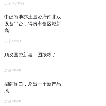
颐安乐城三期，此前还被迫戴上过“背刺”的帽
进深
1小时前
子。
中建智地亦庄国贤府南北双
原因是，价格降了不少，加上三期价格大差不
设备平台，得房率创区域新
差，还做了不少升级。
高
但即便如此，三期还有个不足，也是整个颐安
进深
09:59
乐城二期、三期的通病了，就是吵。
顺义国资新盘，图纸糊了
因为地块本身就不大，紧挨着主干道龙岗大
道。且还靠近天铁3号线，以及高铁。
进深
08-08
特别是朝向东南方向的户型，影响更大。
招商蛇口，杀出一个新产品
系
此前，二期就因为这个问题时不时有业主挂出
字条。
进深
08-08