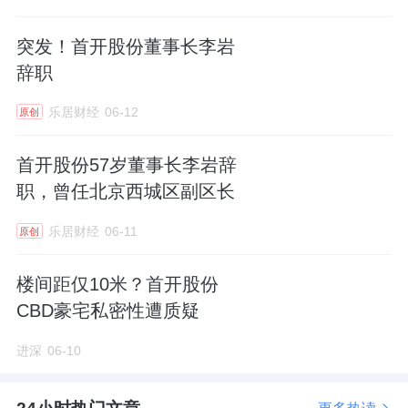
这个层面看，6栋其实就相当于小区“楼王”一般
存在。
突发！首开股份董事长李岩
辞职
不过从最新的价格看，“楼王”单位价格没升反
乐居财经
06-12
原创
降了。
首开股份57岁董事长李岩辞
侧面也说明，项目的前期去化可能并没有达到
职，曾任北京西城区副区长
开发商的预期。
乐居财经
06-11
原创
进深君查了下，颐安乐城三期去年10月
首开
的
527套房源，目前已签、已备案344套，网签去
楼间距仅10米？首开股份
化率65%左右。
CBD豪宅私密性遭质疑
进深
06-10
怎么说呢，七八个月卖了这个去化率，算不上
理想。