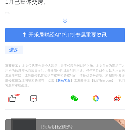
1月已集体交房。
在卖的颐安乐城三期，总占地面积约2.9万㎡，
打开乐居财经APP订制专属重要资讯
总建筑面积约17.11万㎡。
进深
容积率4.05，共由六栋住宅组成，总规划1086
户。
重要提示：
本文仅代表作者个人观点，并不代表乐居财经立场。本文旨在为满足广大
用户的信息需求而采集提供，并非商业性或盈利性用途。任何单位或个人认为本文来
小区六栋楼一字型排开，1栋靠近二期，6栋则
源标注有误，或涉嫌侵犯其知识产权等相关权利的，请提供身份证明、权属证明及详
细侵权情况证明等相关资料，点击【
联系客服
】或发邮件至【ljcj@leju.com】，我们
在最外边。
将及时审核处理。
202
这个项目，进深君之前也写过。
三期虽然比二期，在楼栋、产品、舒适度上都
有不少的提升。
《乐居财经精选》