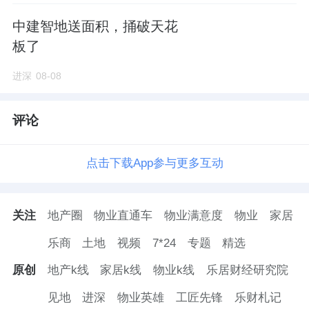
中建智地送面积，捅破天花
板了
进深
08-08
来源：进深
作者：505710
评论
点击下载App参与更多互动
关注
地产圈
物业直通车
物业满意度
物业
家居
乐商
土地
视频
7*24
专题
精选
原创
地产k线
家居k线
物业k线
乐居财经研究院
见地
进深
物业英雄
工匠先锋
乐财札记