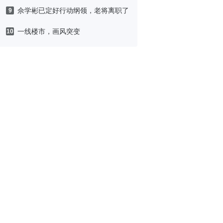
佘学彬已定好行动纲领，老将离职了
9
一线楼市，画风突变
10