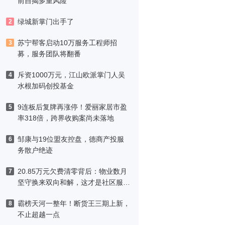
前自揭多重风险
绿城新掌门出手了
2
苏宁帮客启动10万服务工程师招
3
募，服务团队将翻番
斥资1000万元，江山欧派掌门人吴
4
水根加码创投基金
9连板后复牌再涨停！爱丽家居市盈
5
率318倍，跨界收购案尚未落地
邹康与19位盟友控盘，德商产投服
6
务散户绝迹
20.85万元欠费清零背后：物业数月
7
坚守换来双向和解，这才是社区服务
该有的模样
霸榜天河一整年！断货王三期上新，
8
不止超越一点