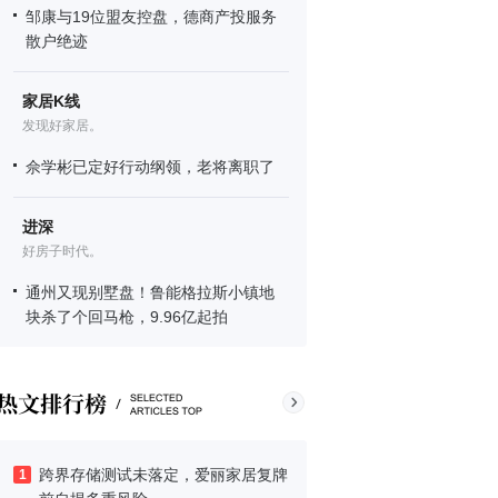
邹康与19位盟友控盘，德商产投服务
散户绝迹
家居K线
发现好家居。
佘学彬已定好行动纲领，老将离职了
进深
好房子时代。
通州又现别墅盘！鲁能格拉斯小镇地
块杀了个回马枪，9.96亿起拍
跨界存储测试未落定，爱丽家居复牌
1