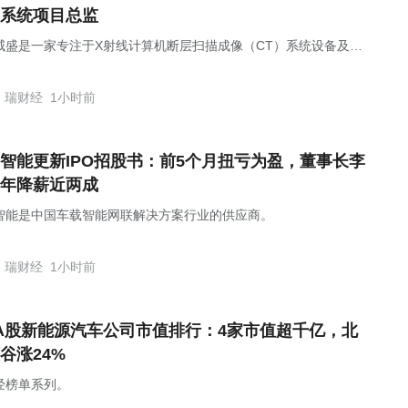
系统项目总监
威盛是一家专注于X射线计算机断层扫描成像（CT）系统设备及软
发、生产和销售的企业。
瑞财经
1小时前
智能更新IPO招股书：前5个月扭亏为盈，董事长李
年降薪近两成
智能是中国车载智能网联解决方案行业的供应商。
瑞财经
1小时前
A股新能源汽车公司市值排行：4家市值超千亿，北
谷涨24%
经榜单系列。