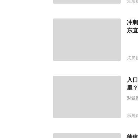
乐居
冲刺
东直
乐居
入口
里？
对健
乐居
能建