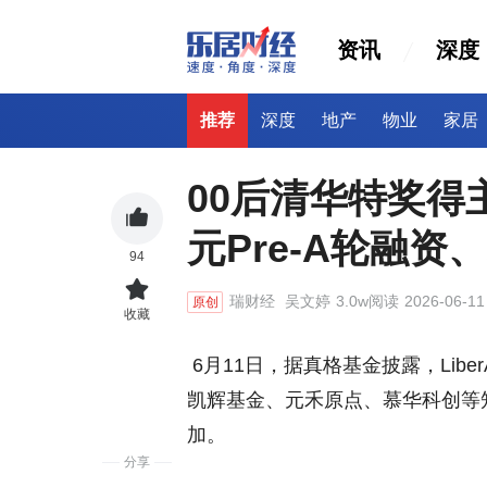
资讯
深度
推荐
深度
地产
物业
家居
00后清华特奖得主
元Pre-A轮融
94
瑞财经
吴文婷
3.0w阅读
2026-06-11
原创
收藏
6月11日，据真格基金披露，Libe
凯辉基金、元禾原点、慕华科创等
加。
分享