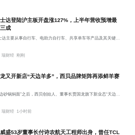
士达登陆沪主板开盘涨127%，上半年营收预增最
三成
士达主要从事自行车、电助力自行车、共享单车等产品及其关键零
的研发、设计、生产与销售业务。
瑞财经
刚刚
龙又开新店“天边羊多”，西贝品牌矩阵再添鲜羊赛
天边砂锅焖面”之后，西贝创始人、董事长贾国龙旗下新业态“天边羊
将于8月7日在北京开出全国首店。
瑞财经
1小时前
威盛53岁董事长付诗农航天工程师出身，曾任TCL