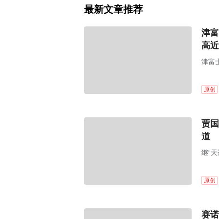
最新文章推荐
津富
高近
津富
部件
原创
贾国
道
继“
多”
原创
赛诺