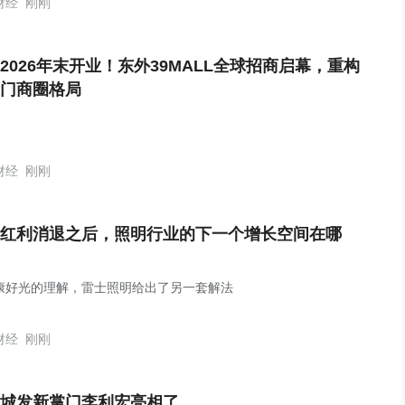
财经
刚刚
2026年末开业！东外39MALL全球招商启幕，重构
门商圈格局
财经
刚刚
红利消退之后，照明行业的下一个增长空间在哪
康好光的理解，雷士照明给出了另一套解法
财经
刚刚
城发新掌门李利宏亮相了