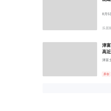
8月
会，
乐居
津富
高近
津富
部件
原创