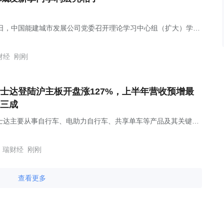
5日，中国能建城市发展公司党委召开理论学习中心组（扩大）学习
会议由中国能建首席专家，公司党委书记、董事长李利宏主持。
财经
刚刚
士达登陆沪主板开盘涨127%，上半年营收预增最
三成
士达主要从事自行车、电助力自行车、共享单车等产品及其关键零
的研发、设计、生产与销售业务。
瑞财经
刚刚
查看更多