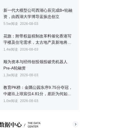
新一代大模型公司西湖心辰完成B+轮融
资，由西湖大学博导蓝振忠创立
5.5w阅读
2026-08-03
花旗：附带权益税制改革料催化香港写
字楼及住宅需求，太古地产及新地将受
惠
1.4w阅读
2026-08-03
顺为资本与经纬创投领投破壳机器人
Pre-A轮融资
1.3w阅读
2026-08-03
教育PK榜：金隅公园东序9.75分夺冠，
中建玖上琅宸仅4.81分，差距为何如此
之大？
1.0w阅读
2026-08-03