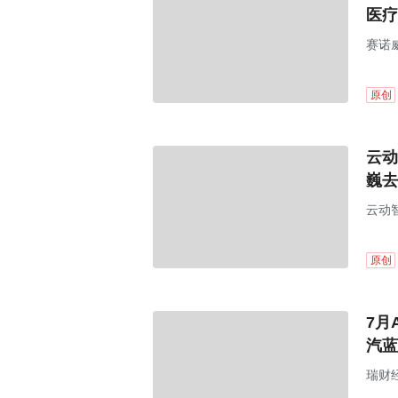
医疗
赛诺
件研
原创
云动
巍去
云动
原创
7月
汽蓝
瑞财