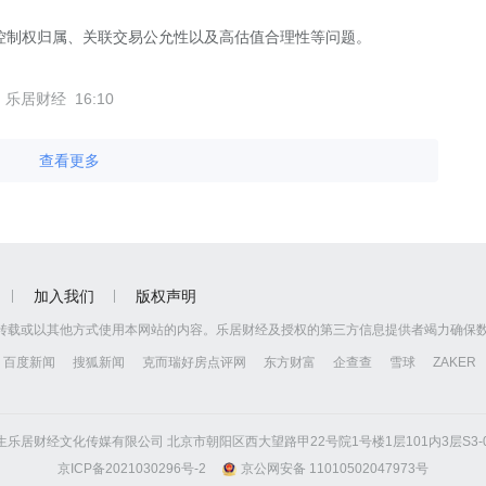
控制权归属、关联交易公允性以及高估值合理性等问题。
乐居财经
16:10
查看更多
加入我们
版权声明
转载或以其他方式使用本网站的内容。乐居财经及授权的第三方信息提供者竭力确保
百度新闻
搜狐新闻
克而瑞好房点评网
东方财富
企查查
雪球
ZAKER
京怡生乐居财经文化传媒有限公司 北京市朝阳区西大望路甲22号院1号楼1层101内3层S3-01
京ICP备2021030296号-2
京公网安备 11010502047973号