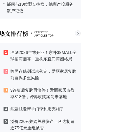
邹康与19位盟友控盘，德商产投服务
散户绝迹
冲刺2026年末开业！东外39MALL全
1
球招商启幕，重构东直门商圈格局
跨界存储测试未落定，爱丽家居复牌
2
前自揭多重风险
9连板后复牌再涨停！爱丽家居市盈
3
率318倍，跨界收购案尚未落地
能建城发新掌门李利宏亮相了
4
溢价220%并购关联资产，科达制造
5
近75亿元重组被否