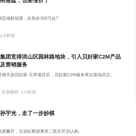
刚需盘，也要涨价了
润宏城新组团，吹风价300万起?
1小时前
集团竞得洪山区园林路地块，引入贝好家C2M产品
及营销服务
是继天创贝好家·元萃项目后，贝好家C2M服务再次落地武汉。
乐居财经
1小时前
孙宇光，走了一步妙棋
热度飙升，宝业虹桥国展里二批次开启认购。