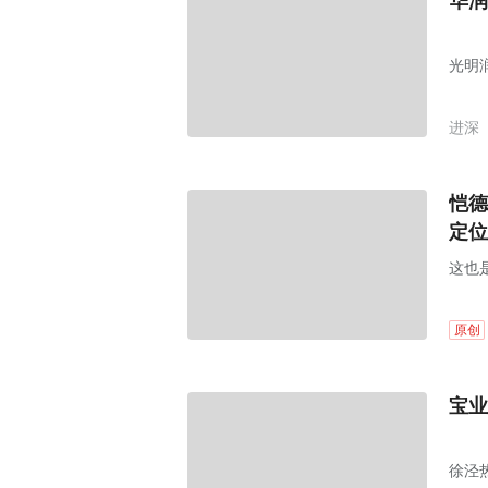
华润
光明
进深
恺德
定位
这也
原创
宝业
徐泾