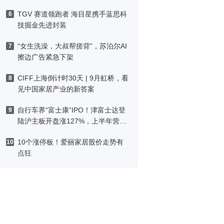
TGV 赛道领跑者 海目星携手蓝思科
6
技掘金先进封装
“女生洗澡，大叔帮搓背”，苏泊尔AI
7
擦边广告紧急下架
CIFF上海倒计时30天 | 9月虹桥，看
8
见中国家居产业的新答案
自行车界“富士康”IPO！津富士达登
9
陆沪主板开盘涨127%，上半年营收
预增最高26%
10个涨停板！爱丽家居股价走势有
10
点狂