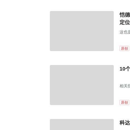
恺德
定位
这也
原创
10
相关
原创
科达