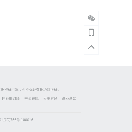
数据准确可靠，但不保证数据绝对正确。
同花顺财经
中金在线
云掌财经
商业新知
房间756号 100016