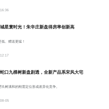
16:36
城星寰时光！朱辛庄新盘得房率创新高
更低、赠送更猛！
12:17
蛇口九棵树新盘剧透，全新产品系宋风大宅
壁玖树满和的刚需定位形成差异化竞争。
08-05