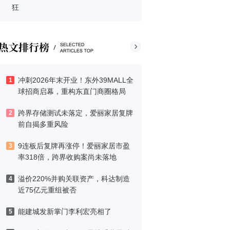
狂
冲刺2026年末开业！东外39MALL全
1
球招商启幕，重构东直门商圈格局
跨界存储测试未落定，爱丽家居复牌
2
前自揭多重风险
9连板后复牌再涨停！爱丽家居市盈
3
率318倍，跨界收购案尚未落地
溢价220%并购关联资产，科达制造
4
近75亿元重组被否
能建城发新掌门李利宏亮相了
5