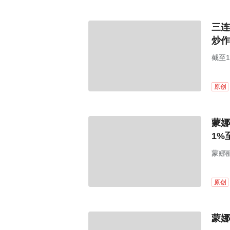
三连
炒作
截至1
为69
原创
蒙娜
1%
蒙娜丽
原创
蒙娜