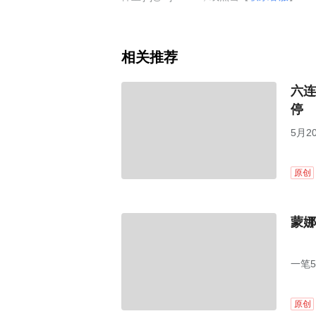
相关推荐
六连
停
5月2
元/股
原创
蒙娜
一笔
原创