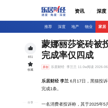
资讯
深度
推荐
深度
地产
物业
家居
蒙娜丽莎瓷砖被
完成率仅四成
651
乐居财经
李兰兰
11.0w阅读
2026-06
原创
收藏
乐居财经 李兰
6月17日，黑猫投
完成1条。
分享
一名消费者投诉称，其于2025年5月