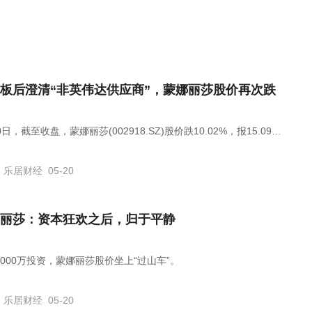
板后澄清“非英伟达供应商”，蒙娜丽莎股价再次跌
0日，截至收盘，蒙娜丽莎(002918.SZ)股价跌10.02%，报15.09
，总市值为61.69亿元。
乐居财经
05-20
丽莎：资本狂欢之后，归于平静
5000万投资，蒙娜丽莎股价坐上“过山车”。
乐居财经
05-20