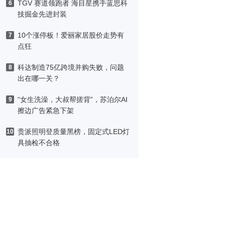
TGV 赛道领跑者 海目星携手蓝思科
6
技掘金先进封装
10个涨停板！爱丽家居股价走势有
7
点狂
科达制造75亿跨境并购失败，问题
8
出在哪一关？
“女生洗澡，大叔帮搓背”，苏泊尔AI
9
擦边广告紧急下架
贵派照明登质量黑榜，固定式LED灯
10
具抽检不合格