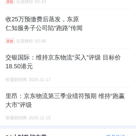
乐居财经
02-10
而大健康综合服务收益同比下降3.5%至1.37亿
原创
元，表现不尽人意。
收25万预缴费后蒸发，东原
仁知服务子公司陷“跑路”传闻
至于被寄予厚望的“国际定制服务”——目前主
要涵盖数字化及智能化技术服务（含智慧清
乐居财经
02-06
原创
洁），尚未形成独立业务线，归在其他综合服
交银国际：维持京东物流“买入”评级 目标价
务中，2025年收益仅约3460万元，同比暴跌
18.50港元
67.6%。
智通财经网
2025-11-17
出海的故事还停留在签约阶段，距离规模化创
里昂：京东物流第三季业绩符预期 维持“跑赢
大市”评级
收尚有不小距离，2026年能否打开新局面，仍
有待观察。
智通财经网
2025-11-15
不可否认，东原仁知服务面前仍有诸多待解命