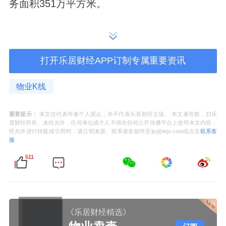
务面积351万平方米。
4月，又接连拿下武汉
京东物流
园、佛山
拼多多
基地、乌海焦化蒙西煤矿等项目。
打开乐居财经APP订制专属重要资讯
业态从住宅延伸到物流园、医院、产业园、办
物业K线
公楼，战略方向清晰可见——从“管小区”转向
“管城市”。
重要提示：
本文仅代表作者个人观点，并不代表乐居财经立场。 本文著作权，归乐
居财经所有。未经允许，任何单位或个人不得在任何公开传播平台上使用本文内容；
更引人注目的是出海布局。
经允许进行转载或引用时，请注明来源。联系请发邮件至ljcj@leju.com或点击
联系客
服
2026年5月15日，东原仁知在印度尼西亚雅加
511
达助力合作伙伴签约多个智慧清洁项目，其“人
机器人”智能清洁模式已在雅加达Poins Mall与
South Quarter Office落地。
《乐居财经精选》