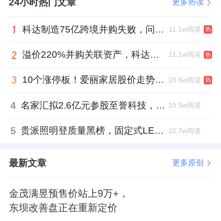
24小时热门文章
更多热读
题。
科达制造75亿跨境并购失败，问题出在哪一关？
11.1w阅读
热
从2024年亏损6690万元到2025年盈利2780万
元的“V型反弹”，很大程度上依赖减值计提的大
溢价220%并购关联资产，科达制造近75亿元重组被否
11.1w阅读
热
幅减少，而非核心业务的强劲增长。
10个涨停板！爱丽家居股价走势有点狂
10.9w阅读
热
营收增长乏力、毛利率承压，仍是基本面的硬
4
名家汇拟2.6亿元参股至誉科技，跨界布局工业级固态存储
10.9w阅读
伤。
5
贵派照明登质量黑榜，固定式LED灯具抽检不合格
10.7w阅读
出海虽然打开了想象空间，但尚处投入期；外
拓第三方项目虽密集落地，但这些项目的盈利
最新文章
更多原创
能力和回款效率，还需后续财报验证。
如何在激烈的行业竞争中走出一条差异化之
金茂满昱预售价站上9万+，
东坝改善盘正在重新定价
路，是摆在罗韶颖面前的现实课题。