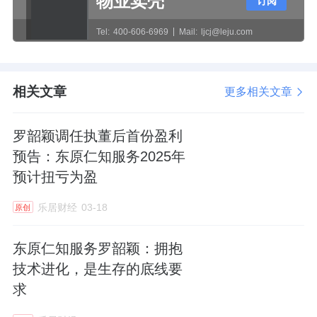
物业卖壳
订阅
同月，日本东急物业管理株式会社到访上海，
Tel:
400-606-6969
Mail:
ljcj@leju.com
围绕AI物联网、智慧清洁等领域与东原仁知展
开交流。
相关文章
更多相关文章
在2026年初的战略会上，罗韶颖曾放话：“如果
还不能善用AI这种工具，一定会被淘汰。拥抱
罗韶颖调任执董后首份盈利
技术进化，是生存的底线要求。”
预告：东原仁知服务2025年
预计扭亏为盈
听起来很有魄力，但回到现实，基本面仍有不
少硬骨头要啃。
乐居财经
03-18
原创
物业城市服务依然是东原仁知的绝对支柱，
东原仁知服务罗韶颖：拥抱
2025年该板块收益约11.38亿元，占总收益的
技术进化，是生存的底线要
74.6%，同比增长6.6%。
求