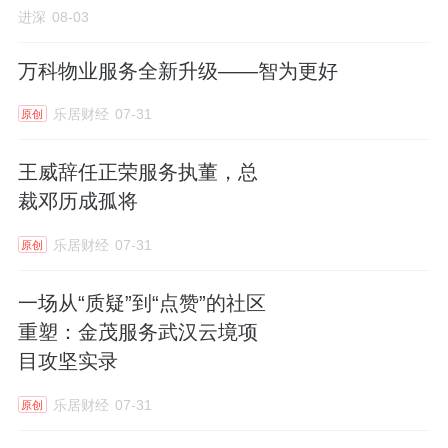
进深
08-03
从投行到地产，从地产到物业，罗韶颖的转型
之路仍在继续。市场也在等待——她能否像当
万科物业服务全新升级——智为更好
年带领东原地产冲进全国50强一样，在物业赛
乐居财经
07-31
原创
道再打一场硬仗。
王威辞任正荣服务执董，总
往期精彩内容回顾
裁邓历成孤将
这家物企的新老板，竟然是互联网大佬
乐居财经
07-31
原创
中建杀入物业赛道
一场从“质疑”到“点赞”的社区
重塑：金茂服务武汉云境项
物企女老板囤金银
目攻坚实录
乐居财经
07-31
原创