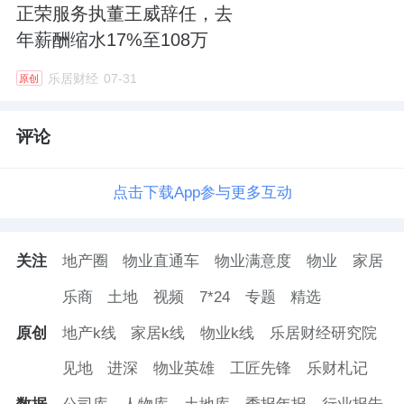
正荣服务执董王威辞任，去
年薪酬缩水17%至108万
乐居财经
07-31
原创
评论
点击下载App参与更多互动
关注
地产圈
物业直通车
物业满意度
物业
家居
乐商
土地
视频
7*24
专题
精选
原创
地产k线
家居k线
物业k线
乐居财经研究院
见地
进深
物业英雄
工匠先锋
乐财札记