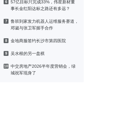
57亿目标只完成33%，伟星新材董
6
事长金红阳达标之路还有多远？
鲁班到家发力机器人运维服务赛道，
7
邓崴与张卫军握手合作
金地商服签约长沙市第四医院
8
吴水根的另一盘棋
9
中交房地产2026半年度营销会，绿
10
城祝军现身了