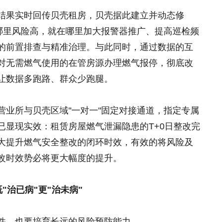
结果实时回传贝壳租房，贝壳据此建立并动态修
—哪里风险高，就在哪里加大报警器推广、提高巡检频
的前置排查与精准治理。与此同时，通过数据的互
对无需燃气使用的在管房源办理燃气报停，彻底改
让数据多跑路、群众少跑腿。
营业所与贝壳区域"一对一"固定对接通道，指定专属
已显现实效：租赁房屋燃气泄漏隐患的T+0日整改完
大大提升燃气安全整改的闭环时效，有效的将风险及
改时效势必将更大幅度的提升。
既
"
治已病
"
更
"
治未病
"
件，也要培育长远的风险预防能力。