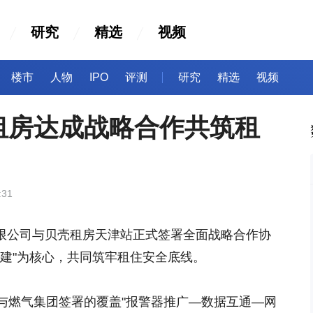
研究
精选
视频
楼市
人物
IPO
评测
研究
精选
视频
租房达成战略合作共筑租
:31
气有限公司与贝壳租房天津站正式签署全面战略合作协
共建"为核心，共同筑牢租住安全底线。
与燃气集团签署的覆盖"报警器推广—数据互通—网