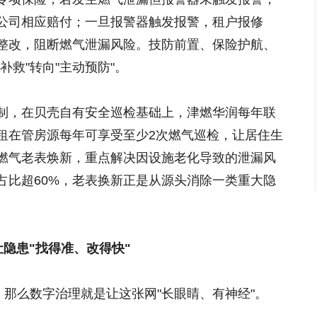
公司相应赔付；一旦报警器触发报警，租户报修
整改，阻断燃气泄漏风险。技防前置、保险护航、
补救"转向"主动预防"。
制，在贝壳自有安全巡检基础上，津燃华润每年联
租在管房源每年可享受至少2次燃气巡检，让居住生
燃气老表焕新，重点解决因设施老化导致的泄漏风
占比超60%，老表换新正是从源头消除一类重大隐
让隐患
"
找得准、改得快
"
，那么数字治理就是让这张网"长眼睛、有神经"。