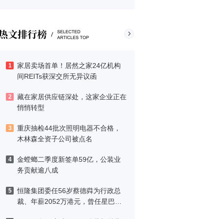
家居卖场首单！居然之家24亿机构
1
间REITs获深交所无异议函
藏在家居供应链深处，这家企业正在
2
悄悄转型
重庆抽检44批次照明电器不合格，
3
木林森全资子公司被点名
金螳螂二季度新签单59亿，公装业
4
务贡献逾八成
恒隆集团委任56岁蔡德粦为行政总
5
裁、年薪2052万港元，曾任星巴克
中国CEO