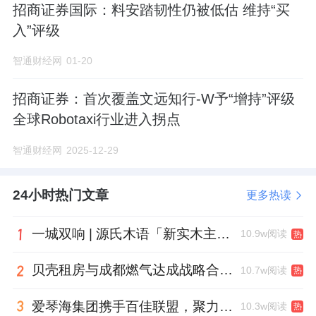
招商证券国际：料安踏韧性仍被低估 维持“买
入”评级
智通财经网
01-20
招商证券：首次覆盖文远知行-W予“增持”评级
全球Robotaxi行业进入拐点
智通财经网
2025-12-29
24小时热门文章
更多热读
一城双响 | 源氏木语「新实木主义——黑标生活提案」发布会落地天津，黑标旗舰店盛大启幕
10.9w阅读
热
贝壳租房与成都燃气达成战略合作 打通安全巡检“最后一米”
10.7w阅读
热
爱琴海集团携手百佳联盟，聚力共拓存量商业新赛道
10.3w阅读
热