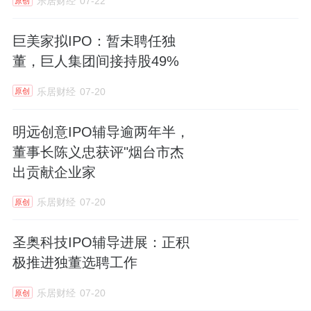
乐居财经
07-22
原创
巨美家拟IPO：暂未聘任独
董，巨人集团间接持股49%
乐居财经
07-20
原创
明远创意IPO辅导逾两年半，
董事长陈义忠获评"烟台市杰
出贡献企业家
乐居财经
07-20
原创
圣奥科技IPO辅导进展：正积
极推进独董选聘工作
乐居财经
07-20
原创