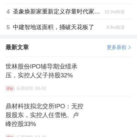
4
圣象焕新家重新定义存量时代家居升级逻辑，筑牢说换就换的底气！
10.3w阅读
5
中建智地送面积，捅破天花板了
8.8w阅读
最新文章
更多原创
世林股份IPO辅导期业绩承
压，实控人父子持股32%
乐居财经
08-02
原创
鼎材科技拟北交所IPO：无控
股股东，实控人任雪艳、卢
峰控股33%