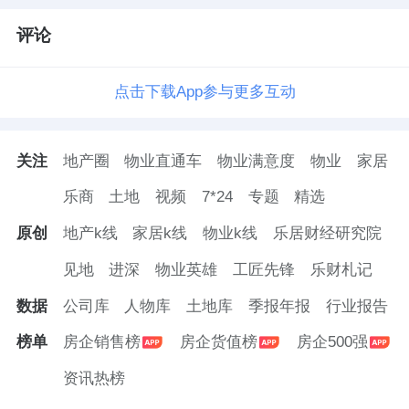
评论
点击下载App参与更多互动
关注
地产圈
物业直通车
物业满意度
物业
家居
乐商
土地
视频
7*24
专题
精选
原创
地产k线
家居k线
物业k线
乐居财经研究院
见地
进深
物业英雄
工匠先锋
乐财札记
数据
公司库
人物库
土地库
季报年报
行业报告
榜单
房企销售榜
房企货值榜
房企500强
资讯热榜