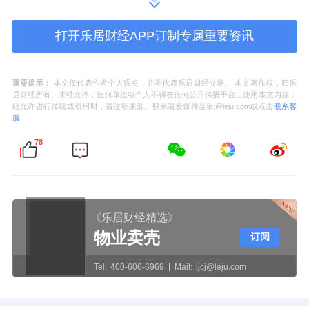
2020年7月，任展辰新材料集团股份有限公司
总经理；2006年12月至今，任珠海展辰新材料
打开乐居财经APP订制专属重要资讯
股份有限公司董事长；2022年6月至今，任珠
海展辰新材料股份有限公司总经理
重要提示：
本文仅代表作者个人观点，并不代表乐居财经立场。 本文著作权，归乐
居财经所有。未经允许，任何单位或个人不得在任何公开传播平台上使用本文内容；
经允许进行转载或引用时，请注明来源。联系请发邮件至ljcj@leju.com或点击
联系客
服
78
《乐居财经精选》
物业卖壳
订阅
Tel:
400-606-6969
Mail:
ljcj@leju.com