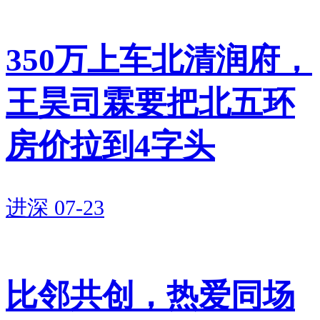
需求潜力。对建发来讲，深耕包
括深圳在内的一线及强二线城
350万上车北清润府，
市，（有助于）提高单品的价值
塑造能力及对集团的贡献度。因
王昊司霖要把北五环
此，预计接下来将打造大平层、
房价拉到4字头
低密度、低容积率产品，深挖区
域内的改善性需求。
进深
07-23
比邻共创，热爱同场