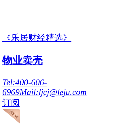
置业以高达10.87万元/㎡的价格
竞得，溢价率151%，成为深圳土
拍市场的新单价地王。
《乐居财经精选》
业内人士认为，深圳在短短一周
物业卖壳
内接连两宗宅地高溢价成交，反
映出房企对一线城市核心优质地
Tel:
400-606-
块的高度认可，同时也进一步夯
6969
Mail:
ljcj@leju.com
实了市场信心。当前楼市分化态
订阅
势明显，房企投资策略持续向核
心城市核心地块倾斜，此类地块