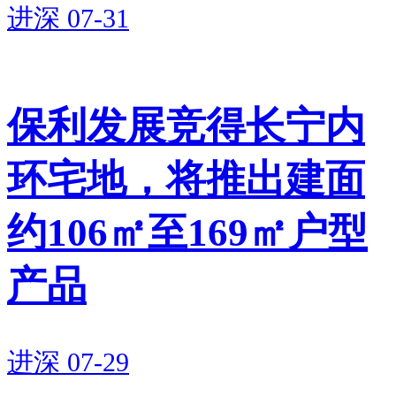
心，到头来得不偿失。因此，
进深
07-31
2025年以来，供地端都开始节制
了，要么不供地，要么供应核心
区“小而美、小而精”的地块，比
保利发展竞得长宁内
如广州马场和
深圳科技园
地块、
环宅地，将推出建面
前海桂湾地块。
约106㎡至169㎡户型
李宇嘉表示，此次建发拍出的新
产品
地王，相比之前招商海晏府上涨
不少，给市场传达片区价值上升
的信号，有利于提升在售项目的
进深
07-29