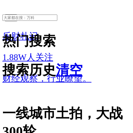
关注
乐财札记
热门搜索
1.88W人关注
搜索历史
清空
财经观察，行业瞭望。
一线城市土拍，大战
300轮