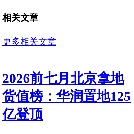
稀缺属性突出，购买力扎实，盈
利预期稳定，但高地价也对后续
相关文章
产品打造、成本控制提出了更高
更多相关文章
要求。
广东省城规院住房政策研究中心
首席研究员李宇嘉指出，现在地
2026前七月北京拿地
方政府有一个新的共识：财政压
货值榜：华润置地125
力大，但无谓出让土地，导致新
亿登顶
房和二手房恶性内卷、同质化竞
争、低水平供给，冲击市场信