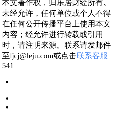
万元/㎡，
首开
去化9成，成绩相
本文著作权，归乐居财经所有。
当亮眼。它的成功，对于拿下
未经允许，任何单位或个人不得
T201-0233地块的建发来说，是
在任何公开传播平台上使用本文
一个很积极的信号。
内容；经允许进行转载或引用
时，请注明来源。联系请发邮件
值得一提的是，这宗地也是继上
至ljcj@leju.com或点击
联系客服
上周
保利置业
拿下南山粤海地块
541
后，深圳土拍楼面价第二次站上
9万 /㎡。
就在6月5日，南山粤海地块经过
6家房企297轮的角逐后，被保利