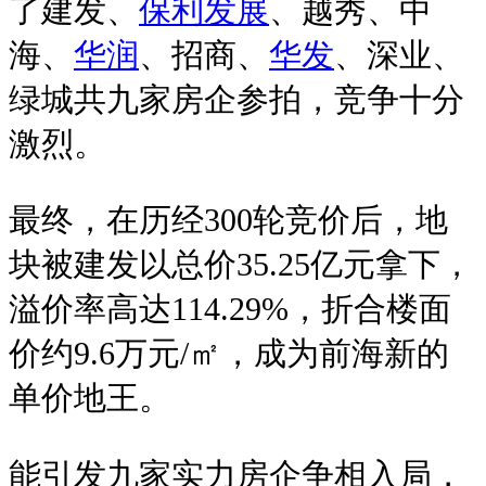
了建发、
保利发展
、越秀、中
海、
华润
、招商、
华发
、深业、
绿城共九家房企参拍，竞争十分
激烈。
最终，在历经300轮竞价后，地
块被建发以总价35.25亿元拿下，
溢价率高达114.29%，折合楼面
价约9.6万元/㎡，成为前海新的
单价地王。
能引发九家实力房企争相入局，