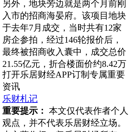
另外，地块旁边就是两个月前刚
入市的招商海晏府。该项目地块
于去年7月成交，当时共有12家
房企参拍，经过146轮报价后，
最终被招商收入囊中，成交总价
21.55亿元，折合楼面价约8.42万
打开乐居财经APP订制专属重要
元/㎡，溢价率86.1%，是去年深
资讯
圳最火爆的地块之一。
乐财札记
今年4月19日，招商海晏府开
重要提示：
本文仅代表作者个人
盘，推出108套房源，备案价14.2
观点，并不代表乐居财经立场。