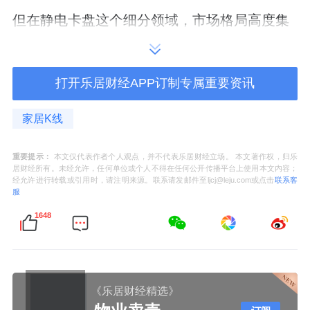
但在静电卡盘这个细分领域，市场格局高度集
中。TOTO当前的市场份额相对有限，凭借高
纯度陶瓷的技术积累，在部分客户中获得了认
打开乐居财经APP订制专属重要资讯
可，但整体体量与头部玩家仍有差距。
家居K线
半导体材料行业的门槛不容忽视。客户认证周
期通常在数年，对产品的稳定性和一致性要求
重要提示：
本文仅代表作者个人观点，并不代表乐居财经立场。 本文著作权，归乐
极为严格。新产能从建设到真正稳定供货，需
居财经所有。未经允许，任何单位或个人不得在任何公开传播平台上使用本文内容；
经允许进行转载或引用时，请注明来源。联系请发邮件至ljcj@leju.com或点击
联系客
要较长时间。TOTO未来几年能否在先进制程
服
配套材料上打开局面，仍有待观察。
1648
跨界背后
跨界，在卫浴企业中并不是什么新鲜事。不
《乐居财经精选》