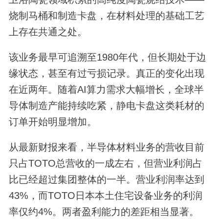
烧制马桶和制造卡盘，在材料处理的基础工艺
上存在共通之处。
该业务最早可追溯至1980年代，但长期处于边
缘状态，甚至有过亏损记录。真正的变化出现
在近两年。随着AI算力需求大幅增长，全球半
导体制造产能持续吃紧，静电卡盘这类耗材的
订单开始明显增加。
从最新财报来看，半导体材料业务的营收目前
只占TOTO总营收的一成左右，但营业利润占
比已经超过集团整体的一半。营业利润率达到
43%，而TOTO日本本土住宅设备业务的利润
率仅约4%。两者盈利能力的差距相当显著。