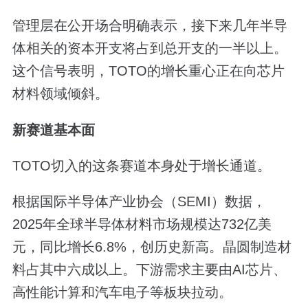
管理层在公开场合明确表示，接下来几年半导
体相关的资本开支将占到总开支的一半以上。
这个信号表明，TOTO的增长重心正在向芯片
材料领域倾斜。
新赛道基本面
TOTO切入的这条赛道本身处于增长通道。
根据国际半导体产业协会（SEMI）数据，
2025年全球半导体材料市场规模达732亿美
元，同比增长6.8%，创历史新高。晶圆制造材
料占其中六成以上。下游需求主要由AI芯片、
高性能计算和汽车电子等板块拉动。