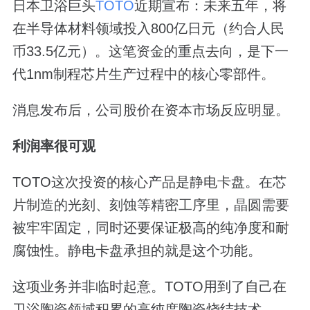
日本卫浴巨头
TOTO
近期宣布：未来五年，将
在半导体材料领域投入800亿日元（约合人民
币33.5亿元）。这笔资金的重点去向，是下一
代1nm制程芯片生产过程中的核心零部件。
消息发布后，公司股价在资本市场反应明显。
利润率很可观
TOTO这次投资的核心产品是静电卡盘。在芯
片制造的光刻、刻蚀等精密工序里，晶圆需要
被牢牢固定，同时还要保证极高的纯净度和耐
腐蚀性。静电卡盘承担的就是这个功能。
这项业务并非临时起意。TOTO用到了自己在
卫浴陶瓷领域积累的高纯度陶瓷烧结技术——