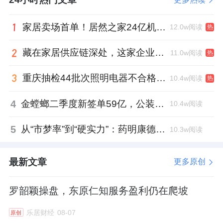
一是适当降低价格预期，尽快找到“接盘侠”完
成交易，避免股权价值进一步缩水。
家居卖场首单！居然之家24亿机构间REITs获深交所无异议函
12.0w阅读
热
二是引入多方竞标，制造竞争氛围，倒逼买家
藏在家居供应链深处，这家企业正在悄悄转型
11.0w阅读
热
提高报价。
重庆抽检44批次照明电器不合格，木林森全资子公司被点名
10.4w阅读
热
无论哪种路径，都需要时间。而市场是否还有
4
金螳螂二季度新签单59亿，公装业务贡献逾八成
10.4w阅读
耐心等下去，是另一个问题。
5
从“市梦率”到“硬实力”：药明康德如何用业绩填平2021年估值鸿沟？
10.3w阅读
唯一确定的是，对于持有这只股票的投资者，
煎熬还在继续。
最新文章
更多原创
罗韶颖操盘，东原仁知服务盈利仍在爬坡
乐居财经
08-07
原创