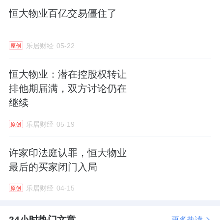
问号：
恒大物业百亿交易僵住了
比如：恒大物业账上的现金，有多少曾被中国
恒大“借用”过？这部分怎么解决？谁来担保？
乐居财经
05-22
原创
清盘人虽然承诺清理，但周期和效果都是未知
恒大物业：潜在控股权转让
数。
排他期届满，双方讨论仍在
收入增长、现金增加、资产负债结构改善，恒
继续
大物业本身正在变好。
乐居财经
05-19
原创
但在母公司清盘的巨大阴影下，好资产和好价
许家印法庭认罪，恒大物业
格之间，始终横着一道迈不过去的坎。
最后的买家闭门入局
有行业观察者分析，清盘人接下来可能采取两
乐居财经
04-15
原创
种策略：
24小时热门文章
更多热读