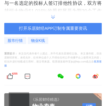
与一名选定的投标人签订排他性协议，双方将
就恒大物业51.016%的股权展开为期30个工作
日的排他性谈判。
打开乐居财经APP订制专属重要资讯
彼时，市场普遍认为真正接盘人有望在5月揭
晓，广东旅控因与恒大物业在社区旅游服务等
股市行情
物业K线
领域存在协同效应而被视为概率最大的买家。
重要提示：
本文仅代表作者个人观点，并不代表乐居财经立场。 本文著作权，归乐
居财经所有。未经允许，任何单位或个人不得在任何公开传播平台上使用本文内容；
然而，5月15日，排他性协议期满且未获延
经允许进行转载或引用时，请注明来源。联系请发邮件至ljcj@leju.com或点击
联系客
服
长。虽然双方表示讨论仍在继续，但最终等来
的却是6月25日的终止公告。
4255
抛开情绪看数据，恒大物业的基本面其实不算
差：
《乐居财经精选》