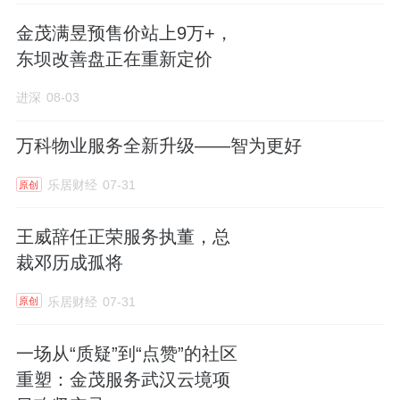
金茂满昱预售价站上9万+，
东坝改善盘正在重新定价
进深
08-03
万科物业服务全新升级——智为更好
乐居财经
07-31
原创
王威辞任正荣服务执董，总
裁邓历成孤将
乐居财经
07-31
原创
一场从“质疑”到“点赞”的社区
重塑：金茂服务武汉云境项