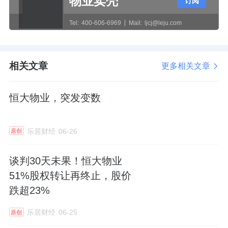
物业卖壳
订阅
在管面积超6亿平方米，行业前十水平；
Tel:
400-606-6969
Mail:
ljcj@leju.com
2025年营收136.77亿元，同比增长7.2%；
手握现金近42亿元，同比增长55%；
相关文章
更多相关文章
净流动资产首次由负转正，财务状况在好转。
恒大物业，突发变数
这样的资产，放在正常市场环境下，应该不至
于卖不掉。
乐居财经
06-26
原创
行业观察者分析，价格谈不拢，可能是核心障
谈判30天未果！恒大物业
碍。
51%股权转让再终止，股价
跌超23%
要知道，清盘人的角色是替境外债权人变现偿
债，必须卖个好价钱。但潜在买家仍面对一堆
乐居财经
06-25
原创