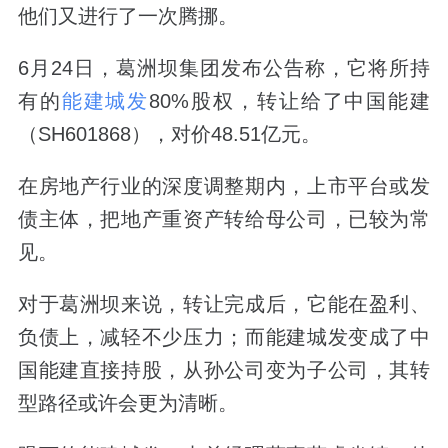
他们又进行了一次腾挪。
6月24日，葛洲坝集团发布公告称，它将所持
有的
能建城发
80%股权，转让给了中国能建
（SH601868），对价48.51亿元。
在房地产行业的深度调整期内，上市平台或发
债主体，把地产重资产转给母公司，已较为常
见。
对于葛洲坝来说，转让完成后，它能在盈利、
负债上，减轻不少压力；而能建城发变成了中
国能建直接持股，从孙公司变为子公司，其转
型路径或许会更为清晰。