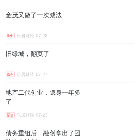
集团战略与投资部主任杨扬洋，分别接任葛洲
坝地产董事长、总经理之职。
金茂又做了一次减法
这一年的10月，葛洲坝收到何金钢的书面辞
乐居财经
07-28
原创
呈，他因个人原因申请辞去公司总经理助理职
务，正式“告别”葛洲坝。
旧绿城，翻页了
而中国能建换股吸收合并葛洲坝完成后，2022
乐居财经
07-27
原创
年初，桂桐生也离开了葛洲坝地产，调任葛洲
坝水泥公司任董事长。空缺的位置，由既懂工
地产二代创业，隐身一年多
程，又擅长资本运作的杨扬洋顶上。
了
时间来到2025年9月，能建城发官网上的管理
乐居财经
07-23
原创
团队成员一栏，悄然撤下了党委书记、董事长
债务重组后，融创拿出了团
杨扬洋的名字，党委副书记、总经理、董事萧