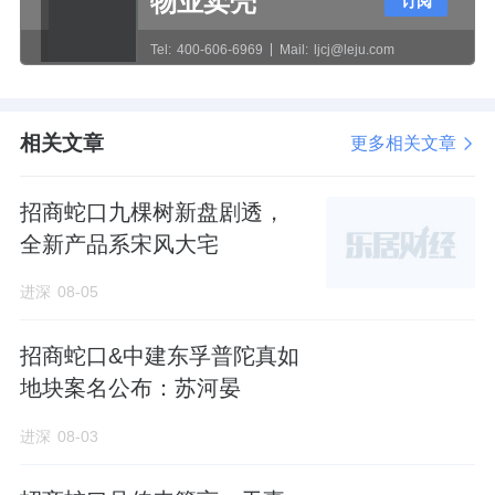
物业卖壳
订阅
建城发2025年实现营业收入152.28亿元，净利
Tel:
400-606-6969
Mail:
ljcj@leju.com
润为-13.54亿元，与2024年1209.3万元的净利
润相比，呈现出了转亏的现象。
相关文章
更多相关文章
而2025年，葛洲坝集团营业总收入和利润总
额，分别为1216.32亿元、46.33亿元，同比分
招商蛇口九棵树新盘剧透，
别下降5.27%和29.72%。
全新产品系宋风大宅
进深
08-05
与此同时，其有息债务持续增长。截至2025年
招商蛇口&中建东孚普陀真如
底，葛洲坝全部债务合计1860.03亿元，较上年
地块案名公布：苏河晏
底增长8.71%。
进深
08-03