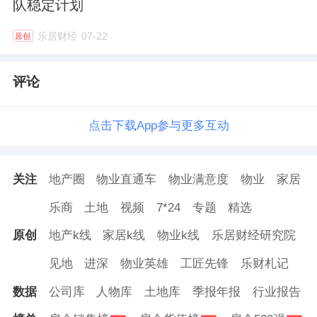
队稳定计划
睿排在了首位。
乐居财经
07-22
原创
外界将此解读为，萧睿成为了能建城发的掌舵
者。
评论
萧睿坐镇
点击下载App参与更多互动
翻开萧睿的履历，他曾在
招商蛇口
任职21年，
后辗转
金科
、
禹洲
、重庆
华宇
等知名房企。
关注
地产圈
物业直通车
物业满意度
物业
家居
2023年7月加入能建城发之前，他曾有两年左
乐商
土地
视频
7*24
专题
精选
右的时间，担任
禹洲集团
执行总裁。
原创
地产k线
家居k线
物业k线
乐居财经研究院
成为能建城发的“舵手”之后，时常在公开场
见地
进深
物业英雄
工匠先锋
乐财札记
合，看到萧睿出席会议、对外走访的忙碌的身
数据
公司库
人物库
土地库
季报年报
行业报告
影，在他的努力下，迅速稳住了军心。