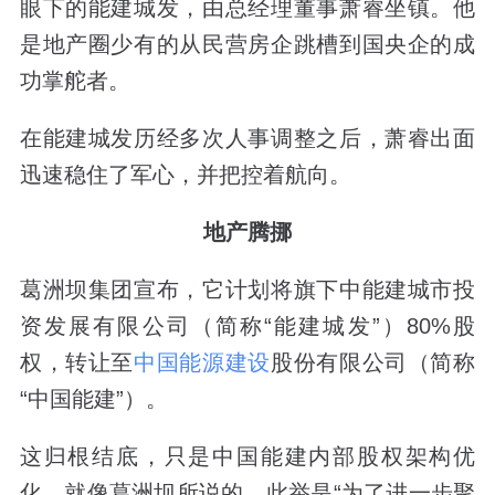
眼下的能建城发，由总经理董事萧睿坐镇。他
是地产圈少有的从民营房企跳槽到国央企的成
功掌舵者。
在能建城发历经多次人事调整之后，萧睿出面
迅速稳住了军心，并把控着航向。
地产腾挪
葛洲坝集团宣布，它计划将旗下中能建城市投
资发展有限公司（简称“能建城发”）80%股
权，转让至
中国能源建设
股份有限公司（简称
“中国能建”）。
这归根结底，只是中国能建内部股权架构优
化，就像葛洲坝所说的，此举是“为了进一步聚