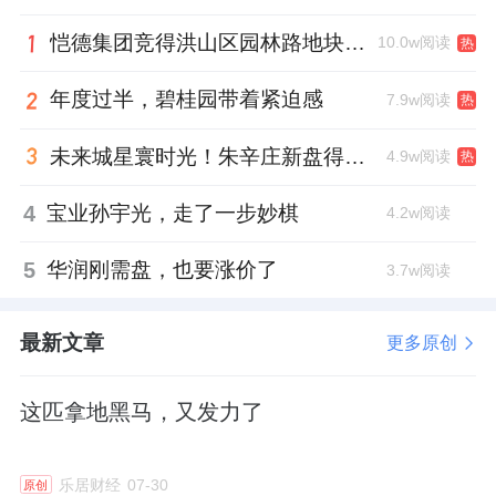
发运营与房地产投资业务的“旗舰”平台。
恺德集团竞得洪山区园林路地块，引入贝好家C2M产品定位及营销服务
10.0w阅读
热
掌舵者变更
年度过半，碧桂园带着紧迫感
7.9w阅读
热
5年前，葛洲坝集团被中国能建吸收合并。随
未来城星寰时光！朱辛庄新盘得房率创新高
4.9w阅读
热
后，葛洲坝地产更名为能建城发，启动了战略
4
宝业孙宇光，走了一步妙棋
4.2w阅读
转型。
5
华润刚需盘，也要涨价了
3.7w阅读
在此前后，能建城发的高管团队，进行了较大
的调整。
最新文章
更多原创
2020年4月，时任葛洲坝地产董事长何金钢、
这匹拿地黑马，又发力了
总经理周军华调回集团总部。
由原葛洲坝电力公司董事长桂桐生，原葛洲坝
乐居财经
07-30
原创