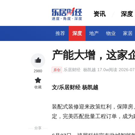
资讯
深度
推荐
深度
地产
物业
家居
产能大增，这家
乐居财经
杨凯越
17.0w阅读
2026-07
原创
2980
文/乐居财经 杨凯越
收藏
装配式装修迎来政策红利，保障房
定，完美匹配批量工程订单，成为
分享