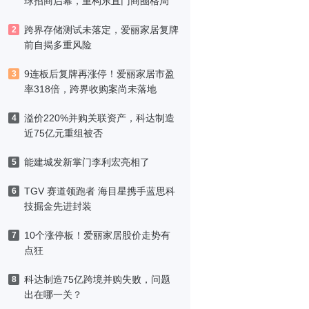
球招商启幕，重构东直门商圈格局
跨界存储测试未落定，爱丽家居复牌
2
前自揭多重风险
9连板后复牌再涨停！爱丽家居市盈
3
率318倍，跨界收购案尚未落地
溢价220%并购关联资产，科达制造
4
近75亿元重组被否
能建城发新掌门李利宏亮相了
5
TGV 赛道领跑者 海目星携手蓝思科
6
技掘金先进封装
10个涨停板！爱丽家居股价走势有
7
点狂
科达制造75亿跨境并购失败，问题
8
出在哪一关？