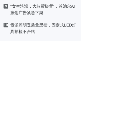
“女生洗澡，大叔帮搓背”，苏泊尔AI
9
擦边广告紧急下架
贵派照明登质量黑榜，固定式LED灯
10
具抽检不合格