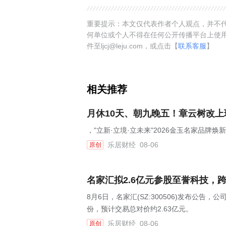
重要提示：本文仅代表作者个人观点，并不代
何单位或个人不得在任何公开传播平台上使
件至ljcj@leju.com，或点击【
联系客服
】
相关推荐
月休10天、朝九晚五！章云树改
，"立新·立境·立未来"2026金玉名家品牌
乐居财经
08-06
原创
名家汇拟2.6亿元参股至誉科技，
8月6日，名家汇(SZ:300506)发布公告
份，预计交易总对价约2.63亿元。
乐居财经
08-06
原创