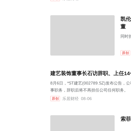
凯伦
董
同时
原创
建艺装饰董事长石访辞职、上任1
8月6日，*ST建艺(002789.SZ)发
事职务，辞职后将不再担任公司任何职务。
乐居财经
08-06
原创
索菲