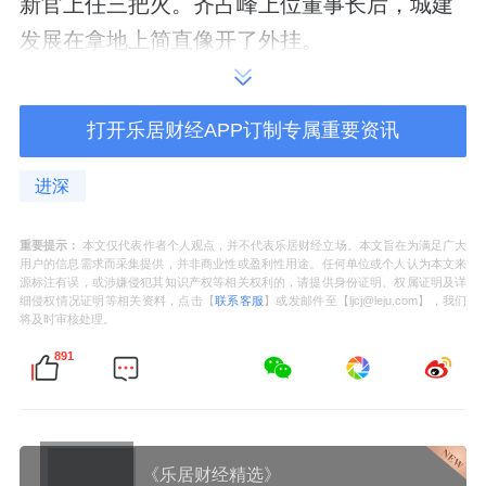
新官上任三把火。齐占峰上位董事长后，城建
发展在拿地上简直像开了外挂。
去年短短两个多月，城建发展在丰台、昌平、
打开乐居财经APP订制专属重要资讯
东城连落三子。
进深
几乎不到一个月就斩获一个新项目，地块总金
额超77亿元。
重要提示：
本文仅代表作者个人观点，并不代表乐居财经立场。本文旨在为满足广大
用户的信息需求而采集提供，并非商业性或盈利性用途。任何单位或个人认为本文来
虽然猛拿地，但他绝非无脑冲。财务出身的老
源标注有误，或涉嫌侵犯其知识产权等相关权利的，请提供身份证明、权属证明及详
细侵权情况证明等相关资料，点击【
联系客服
】或发邮件至【ljcj@leju.com】，我们
法师，审慎底色极强，带着极强的算账意识进
将及时审核处理。
场。
891
首战打出一张安全牌，选择了抱团战术。
先是去年9月，城建发展拉上了兄弟住总、
北京
《乐居财经精选》