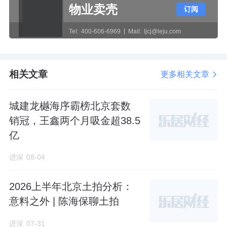
建工
，以29亿元底价拿下了丰台岳各庄地块，
物业卖壳
订阅
打造嘉棠璟樾。
Tel:
400-606-6969
Mail:
ljcj@leju.com
紧接着10月底，城建发展又跑到了昌平，和铭
嘉（昌平国资）牵起了小手，以28.09亿元底价
相关文章
更多相关文章
拿下东小口地块，打造龙樾海序。
城建龙樾海序霸榜北京套数
稳扎稳打的合作布局之外，齐占峰也有单枪匹
销冠，王鑫两个月吸金超38.5
马硬刚的时候。
亿
城建发展独自杀入朝阳，争抢太阳宫地块。虽
进深
08-04
然失利，但勇气可嘉。
2026上半年北京土拍分析：
东边不亮西边亮。朝阳斗不过，齐占峰转头就
意料之外 | 陈海保聊土拍
把目光锁定在东城。
进深
07-31