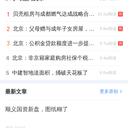
这个操作对于城建发展而言，简直就是活久
见。因为在京城地产圈，它是开发进度上的“控
贝壳租房与成都燃气达成战略合作 打通安全巡检“最后一米”
10.1w阅读
热
节奏大师”，周转速度常年偏保守。
北京：父母赠与成年子女房屋，不再核验子女的购房资格
9.8w阅读
热
但齐占峰上位后，彻底打破了这种慢节奏。
北京：公积金贷款额度进一步提高、最高可贷340万元
9.7w阅读
热
他旗帜鲜明地提出“拿地即营销”，“以销售为龙
4
北京：非京籍家庭购房社保个税缴纳年限下调为一年
9.4w阅读
头，前置营销工作，结合客户定位与产品设计
一体化推进，加快产品周转，加速项目去化。”
5
中建智地送面积，捅破天花板了
6.0w阅读
一边在京内核心区猛攻，另一边北京城建也没
最新文章
更多原创
放过外围机会。
据小道消息称，顺义仁和R4线临河站旁边的地
顺义国资新盘，图纸糊了
块，齐占峰也盯上了。