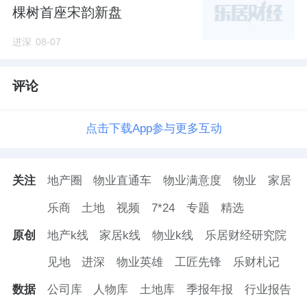
棵树首座宋韵新盘
这一招“借力打力”，直接打响了新官上任的热
销第一枪。
进深
08-07
3月22日，嘉棠璟樾开盘，劲销266套。目前，
评论
项目累计已完成223套网签，去化超五成，均
价7.8万/㎡。
点击下载App参与更多互动
成交金额超21.2亿元，地价覆盖率超73%，成
为丰台上半年名副其实的成交金额销冠。
关注
地产圈
物业直通车
物业满意度
物业
家居
乐商
土地
视频
7*24
专题
精选
既不用太操心，又快速回笼了资金，这笔账，
原创
地产k线
家居k线
物业k线
乐居财经研究院
齐占峰算得太精了。
见地
进深
物业英雄
工匠先锋
乐财札记
如果说嘉棠璟樾是“放权试水”，那昌平龙樾海
数据
公司库
人物库
土地库
季报年报
行业报告
序，就是齐占峰亲自抓的“亲儿子”。