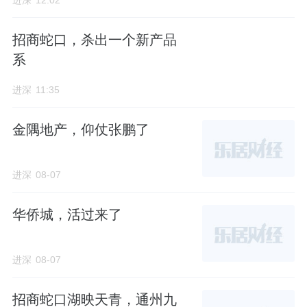
进深
12:02
02
招商蛇口，杀出一个新产品
地拿到了，戏才刚开场。
系
齐占峰上位后的第二刀，砍向了速度——快周
进深
11:35
转、快回款，提高项目流速，缩短项目周期。
这才是他真正的剧本。
金隅地产，仰仗张鹏了
丰台嘉棠璟樾项目上，齐占峰有自己的小心
进深
08-07
思，他让出操盘权，交给对片区更熟悉的北京
建工。
华侨城，活过来了
北京建工此前打造的熙华台项目，在丰台积累
进深
08-07
了超高口碑和客群基础，能最大程度缩短磨合
周期、降低试错成本。
招商蛇口湖映天青，通州九