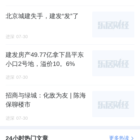
在天坛旁地王争夺战中，经过近40轮的较量，
北京城建失手，建发“发”了
城建发展击败中海，斥资20.28亿元，抢到祈年
大街地块。
进深
07-30
别看溢价不高，它的住宅楼面价却高达10.36万
建发房产49.77亿拿下昌平东
元/㎡，一举刷新了北京宅地单价纪录。
小口2号地，溢价10。6%
今年上半年，齐占峰的拿地节奏丝毫未松。
进深
07-30
5月28日，城建发展以底价22亿元，拿下石景
招商与绿城：化敌为友 | 陈海
山黄庄村地块。
保聊楼市
与拿地同一时间亮相的是项目案名：龙樾璟
进深
07-30
序。
24小时热门文章
更多热读