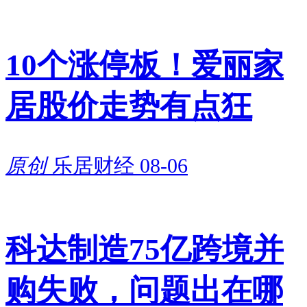
盘；同时公司也依托现有生产平
台，持续拓展饰面新材料、环保
10个涨停板！爱丽家
功能性板材辅料等延伸品类，丰
富产品矩阵，不断提升抵御行业
居股价走势有点狂
周期波动的韧性。
原创
乐居财经
08-06
整体来看，佳饰家上市筹备节奏
清晰，短暂中止仅为监管层面常
规材料更新事项，不存在经营层
科达制造75亿跨境并
面重大问题。随着招股材料全部
更新完毕，佳饰家正式再度踏上
购失败，问题出在哪