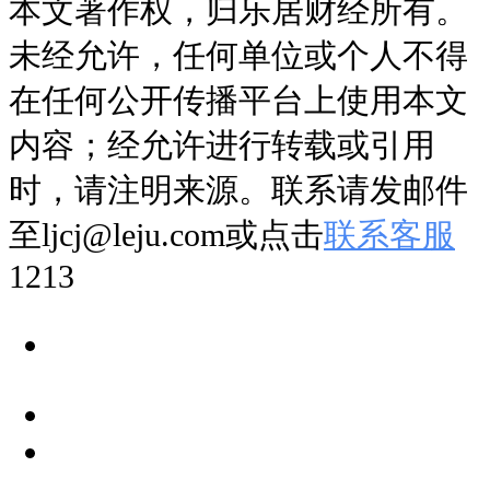
本文著作权，归乐居财经所有。
轮问询函，围绕业务模式、生产
未经允许，任何单位或个人不得
经营、募投项目等内容开展常规
在任何公开传播平台上使用本文
问询，一切流程按审核节奏有序
内容；经允许进行转载或引用
进行。
时，请注明来源。联系请发邮件
至ljcj@leju.com或点击
联系客服
本次审核短暂暂停，源于A 股
1213
IPO财务资料有效期的硬性监管
要求。申报财报存在固定时效，
到期后企业需完成最新年度审计
工作，替换全套财务文件，审核
流程才会继续推进。