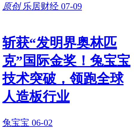
7亿元，绝大部分资金都投入到
原创
乐居财经
07-09
智能绿色生产线建设，加码主业
扩张，剩余部分用于研发升级和
斩获“发明界奥林匹
补充流动资金，精准瞄准家居新
材料智能化、绿色化的行业发展
克”国际金奖！兔宝宝
趋势，扩张意图十分明确。
技术突破，领跑全球
二、经营基本面持续向好
人造板行业
熬过短暂的停滞期，佳饰家敢于
重启IPO，最大的底气来自稳步
兔宝宝
06-02
回暖的经营业绩。