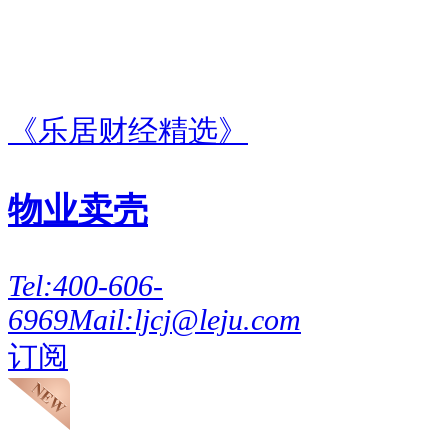
今年3月底，佳饰家正因未能按
时更新最新财务资料，上市进程
临时按下暂停键，陷入了近三个
《乐居财经精选》
月的停滞状态。
物业卖壳
其实这并不是佳饰家的专属难
题，家居建材、原材料行业的企
Tel:
400-606-
6969
Mail:
ljcj@leju.com
业普遍存在审计流程复杂、数据
订阅
梳理工作量大的特点，不少同行
企业都曾因同款问题短暂中止
IPO。