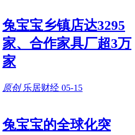
过去几年，家居行业整体起伏不
兔宝宝乡镇店达3295
定，下游地产、家装市场波动明
家、合作家具厂超3万
显，身处上游的佳饰家也受到波
及，业绩出现小幅波动。行业低
家
谷期，公司营收和盈利增速有所
放缓，经营压力有所凸显。
原创
乐居财经
05-15
随着家居市场逐步回暖，叠加公
司新产能持续释放，佳饰家的经
兔宝宝的全球化突
营状态快速回升，业绩重回稳健