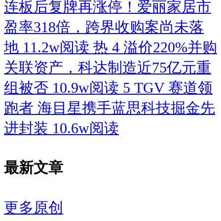
连板后复牌再涨停！爱丽家居市
优势，反向为佳饰家输出市场需
盈率318倍，跨界收购案尚未落
求方向、新品研发思路，助力产
地
11.2w阅读
热
4
溢价220%并购
品迭代贴合市场潮流。双方交易
关联资产，科达制造近75亿元重
定价遵循市场化原则，定价机制
组被否
10.9w阅读
5
TGV 赛道领
公开透明，业务往来具备充分公
跑者 海目星携手蓝思科技掘金先
允性，也是交易所问询中常规披
进封装
10.6w阅读
露内容。
在主营板块上，浸渍纸是公司深
最新文章
耕多年的核心优势品类，技术成
熟、市场认可度高，是企业基本
更多原创