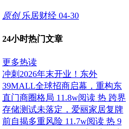
同时作为战略投资方入股企业，
原创
乐居财经
04-30
属于产业链上下游协同绑定的良
性合作模式。
24小时热门文章
上下游双向赋能的合作优势突
更多热读
出：一方面，长期稳定的大额订
冲刺2026年末开业！东外
单保障了企业生产排产平稳，生
39MALL全球招商启幕，重构东
产计划可提前统筹，有效降低产
直门商圈格局
11.8w阅读
热
跨界
能空置率；
存储测试未落定，爱丽家居复牌
前自揭多重风险
11.7w阅读
热
9
另一方面，股东方依托终端渠道