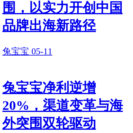
围，以实力开创中国
增长通道，盈利能力稳步修复，
为本次重启IPO筑牢了基本面根
品牌出海新路径
基。
此外，多年深耕饰面材料赛道，
兔宝宝
05-11
佳饰家凭借稳定的产品质量、交
付效率与定制化研发能力，与行
兔宝宝净利逆增
业多家头部板材品牌建立长期稳
固战略合作，其中与
兔宝宝
的深
20%，渠道变革与海
度合作极具代表性。
外突围双轮驱动
兔宝宝既是公司核心合作客户，