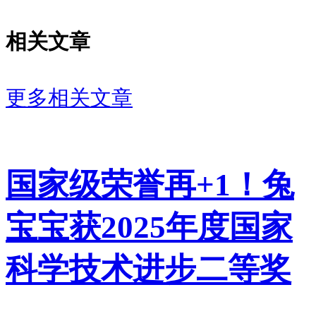
相关文章
短暂的停滞并非坏事，反而给了
佳饰家缓冲调整的时间。这三个
更多相关文章
月里，公司补齐了最新的财务数
据、更新全套申报材料，也针对
性梳理了交易所关注的各类问
国家级荣誉再+1！兔
题，为后续审核问询做足了准
备。
宝宝获2025年度国家
科学技术进步二等奖
从募资规划来看，佳饰家的上市
诉求十分清晰。本次计划募资超