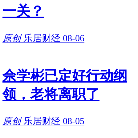
IPO 闯关之路，资本市场前景值
一关？
得期待。
原创
乐居财经
08-06
佘学彬已定好行动纲
领，老将离职了
原创
乐居财经
08-05