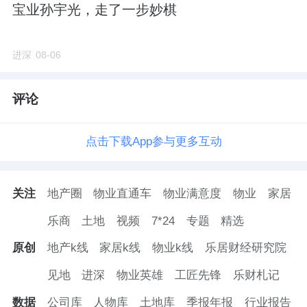
宝业孙宇光，走了一步妙棋
进深
08-06
评论
点击下载App参与更多互动
关注
地产圈
物业直通车
物业满意度
物业
家居
乐商
土地
视频
7*24
专题
精选
原创
地产k线
家居k线
物业k线
乐居财经研究院
见地
进深
物业英雄
工匠先锋
乐财札记
数据
公司库
人物库
土地库
季报年报
行业报告