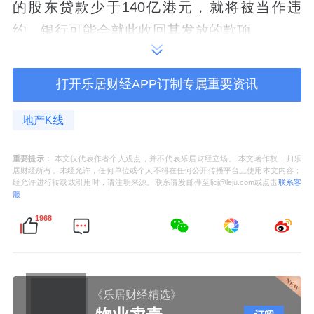
的股东贷款少于140亿港元，就将被当作违
约，银行可能会就此收回其发放的款项。
深圳控股在公告中称，深业集团实益持有深圳
打开乐居财经APP订制专属重要资讯
控股约62.33%股份（与透过其全资附属公司所
持权益一并计算，则为约63.19%），而深圳政
地产K线
府间接持有深业集团100%的权益。
重要提示：
本文仅代表作者个人观点，并不代表乐居财经立场。 本文著作权，归乐
据其披露，它获得的所有股东贷款的本金总
居财经所有。未经允许，任何单位或个人不得在任何公开传播平台上使用本文内容；
经允许进行转载或引用时，请注明来源。联系请发邮件至ljcj@leju.com或点击
联系客
额，不低于140亿港元，但具体是多少，并没
服
有明说。
1968
深业集团给深圳控股的资金支持，仍在持续进
行。
《乐居财经精选》