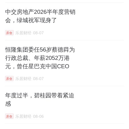
在财务管理、财务审计及投融资管理领域，向
中交房地产2026半年度营销
东拥有丰富的从业经验。
会，绿城祝军现身了
乐居财经
08-07
原创
恒隆集团委任56岁蔡德粦为
行政总裁、年薪2052万港
元，曾任星巴克中国CEO
乐居财经
08-07
原创
年度过半，碧桂园带着紧迫
感
乐居财经
08-06
原创