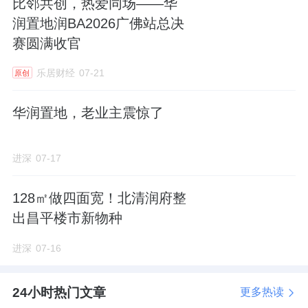
比邻共创，热爱同场——华
东应占亏损为43.7亿港元，较2024年的18.2亿
润置地润BA2026广佛站总决
港元亏损有所扩大。
赛圆满收官
剔除投资物业和金融资产公允价值变动的净影
乐居财经
07-21
原创
响、存货计提减值及联合营公司业绩与拨备的
影响，其核心净利润约为5亿港元。
华润置地，老业主震惊了
若将时间线拉长，深圳控股的归母净利润已连
进深
07-17
亏三年，2023年至2025年，它的股东应占亏
损，分别为2.61亿港元、18.23亿港元及43.66
128㎡做四面宽！北清润府整
亿港元，亏损规模有所扩大。
出昌平楼市新物种
进深
07-16
在调控的基调下，该公司开启了从传统的“地产
开发”向“不动产资产管理与城市综合运营服务”
24小时热门文章
更多热读
的全面转型。