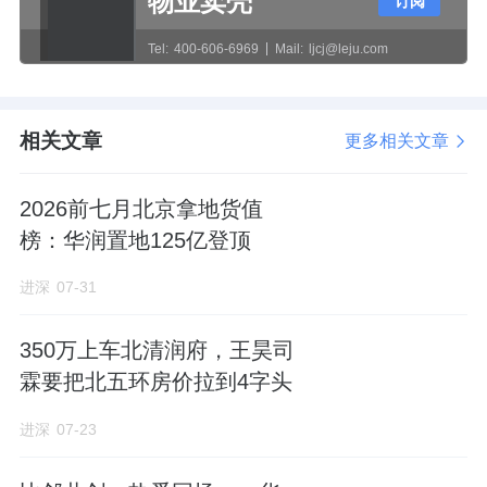
物业卖壳
今年3月，深业集团将透过债转股方式，向深圳
订阅
控股附属公司
深业鹏基
，注资约26.04亿元。
Tel:
400-606-6969
Mail:
ljcj@leju.com
增资完成后，深圳控股及深业集团，将分别持
有目标公司约64.36%及35.64%的股权。
相关文章
更多相关文章
转型关口
2026前七月北京拿地货值
榜：华润置地125亿登顶
2025年，深圳控股的营业收入，同比增长
159%至404亿港元，首次突破400亿大关。
进深
07-31
这主要得益于其房地产开发业务的强劲结转。
350万上车北清润府，王昊司
期内，该公司开发销售结转收入高达342亿港
霖要把北五环房价拉到4字头
元，同比增长275%。
进深
07-23
但受大额减值拨备的影响，深圳控股的权益股