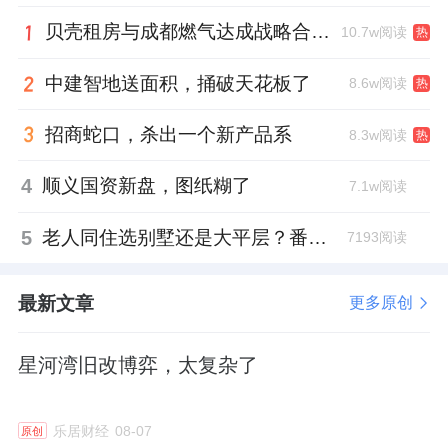
贝壳租房与成都燃气达成战略合作 打通安全巡检“最后一米”
10.7w阅读
热
最终的目标是，要构建能提供长期稳定现金流
的业务组合。
中建智地送面积，捅破天花板了
8.6w阅读
热
2025年，它的有息负债规模下降了69亿港元；
招商蛇口，杀出一个新产品系
8.3w阅读
热
年末的现金及现金等价物余额为41.77亿元。
4
顺义国资新盘，图纸糊了
7.1w阅读
今年3月底，深圳控股迎来了一位有资深财务背
5
老人同住选别墅还是大平层？番禺这份豪宅榜单给出了答案
景的执行董事——向东。
7193阅读
向东目前还担任深业集团有限公司的董事及财
最新文章
更多原创
务总监，此前先后担任深圳港集团、深圳市特
区建设发展集团财务总监，深圳市智慧城市科
星河湾旧改博弈，太复杂了
技发展集团财务负责人，深圳市投资控股财务
部部长兼结算中心主任等职。
乐居财经
08-07
原创