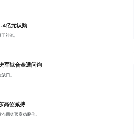
.4亿元认购
用于补流。
亿进军钛合金遭问询
金缺口。
东高位减持
发布回购预案稳股价。