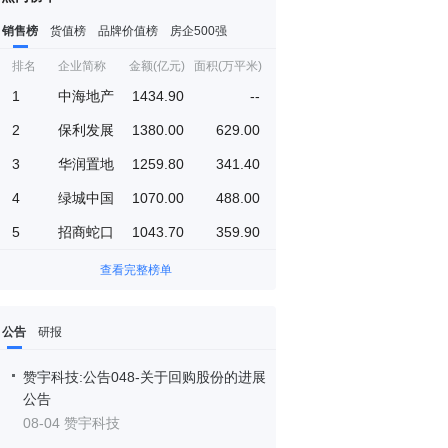
销售榜
货值榜
品牌价值榜
房企500强
排名
企业简称
金额(亿元)
面积(万平米)
1
中海地产
1434.90
--
2
保利发展
1380.00
629.00
3
华润置地
1259.80
341.40
4
绿城中国
1070.00
488.00
5
招商蛇口
1043.70
359.90
查看完整榜单
公告
研报
赞宇科技:公告048-关于回购股份的进展
公告
08-04 赞宇科技