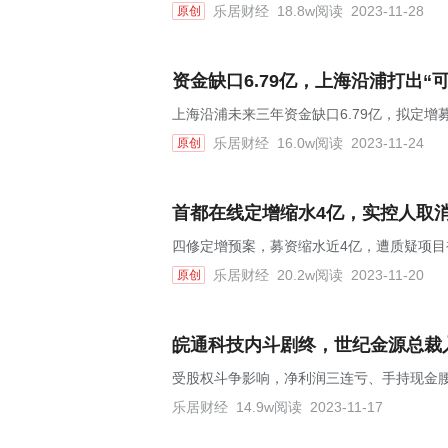
乐居财经
18.8w阅读
2023-11-28
原创
资金缺口6.79亿，上海沿浦打出“
上海沿浦未来三年资金缺口6.79亿，拟定增募
乐居财经
16.0w阅读
2023-11-24
原创
首都在线定增缩水4亿，实控人取
四修定增预案，募资缩水近4亿，遭质疑项目
乐居财经
20.2w阅读
2023-11-20
原创
皖通科技内斗剧终，世纪金源总裁入
受股权斗争影响，净利润三连亏、手持现金腰斩
乐居财经
14.9w阅读
2023-11-17