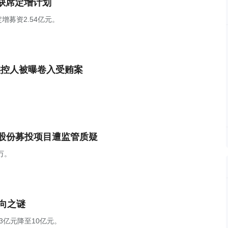
人缺席定增计划
募资2.54亿元。
实控人被曝卷入受贿案
。
股份募投项目遭监管质疑
万。
向之谜
3亿元降至10亿元。