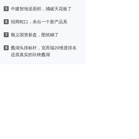
中建智地送面积，捅破天花板了
5
招商蛇口，杀出一个新产品系
6
顺义国资新盘，图纸糊了
7
蠡湖头排标杆，克而瑞20维度排名
8
还原真实的玖映蠡湖