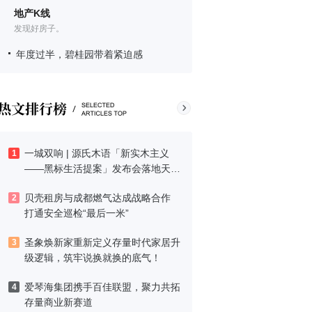
地产K线
发现好房子。
年度过半，碧桂园带着紧迫感
一城双响 | 源氏木语「新实木主义
1
——黑标生活提案」发布会落地天
津，黑标旗舰店盛大启幕
贝壳租房与成都燃气达成战略合作
2
打通安全巡检“最后一米”
圣象焕新家重新定义存量时代家居升
3
级逻辑，筑牢说换就换的底气！
爱琴海集团携手百佳联盟，聚力共拓
4
存量商业新赛道