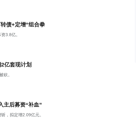
可转债+定增”组合拳
资3.8亿。
消2亿套现计划
被砍。
主后募资“补血”
，拟定增2.09亿元。