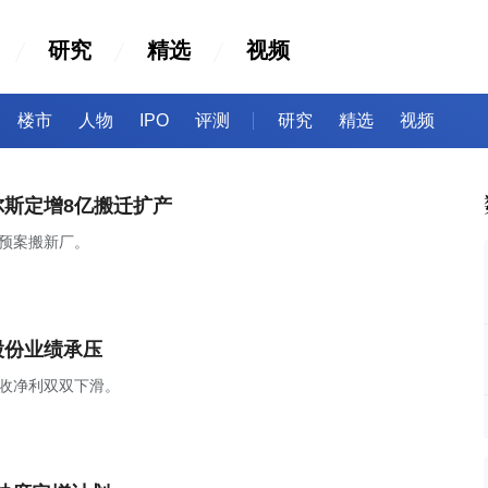
研究
精选
视频
楼市
人物
IPO
评测
研究
精选
视频
尔斯定增8亿搬迁扩产
增预案搬新厂。
股份业绩承压
营收净利双双下滑。