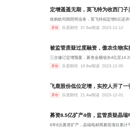
定增遥遥无期，英飞特为收西门子
收购欧司朗照明业务，英飞特拟定增5亿还并
乐居财经
37.8w阅读
2023-12-12
原创
被监管质疑过度融资，傲农生物实
三次修订定增预案，募资金额缩水4亿至14.2
乐居财经
18.8w阅读
2023-12-05
原创
飞鹿股份低位定增，实控人开了一张
乐居财经
21.4w阅读
2023-12-01
原创
募资8.5亿扩产4倍，监管质疑晶瑞
6年6次募资扩产，晶瑞电材两募投项目累计亏