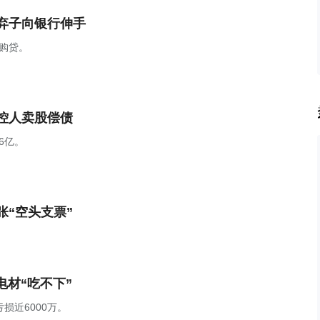
弃子向银行伸手
购贷。
控人卖股偿债
6亿。
“空头支票”
电材“吃不下”
损近6000万。