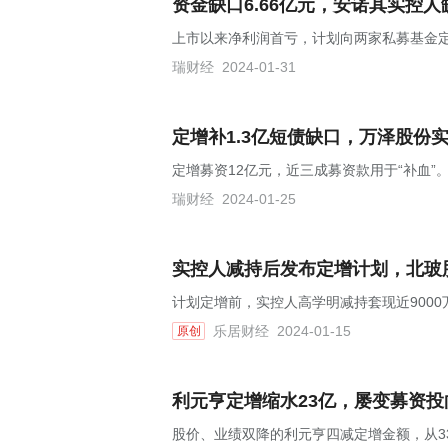
资金缺口6.66亿元，安诺其实控
上市以来净利润首亏，计划向两家私募基金定增
瑞财经
2024-01-31
定增补1.3亿短债缺口，万泽股份
定增募资12亿元，近三成募资款用于“补血”
瑞财经
2024-01-25
实控人减持后发布定增计划，北玻
计划定增前，实控人高学明减持套现近9000
乐居财经
2024-01-15
原创
利元亨定增缩水23亿，屡变募资投
股价、业绩双降的利元亨四减定增金额，从3