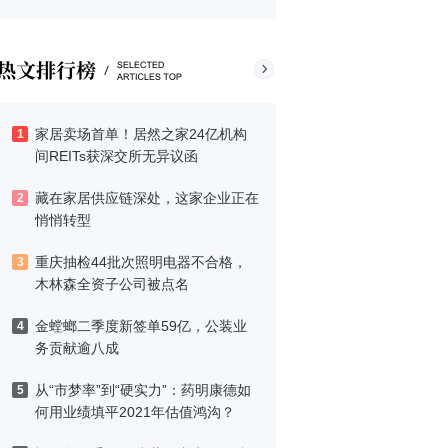
家居卖场首单！居然之家24亿机构
1
间REITs获深交所无异议函
藏在家居供应链深处，这家企业正在
2
悄悄转型
重庆抽检44批次照明电器不合格，
3
木林森全资子公司被点名
金螳螂二季度新签单59亿，公装业
4
务贡献逾八成
从“市梦率”到“硬实力”：药明康德如
5
何用业绩填平2021年估值鸿沟？