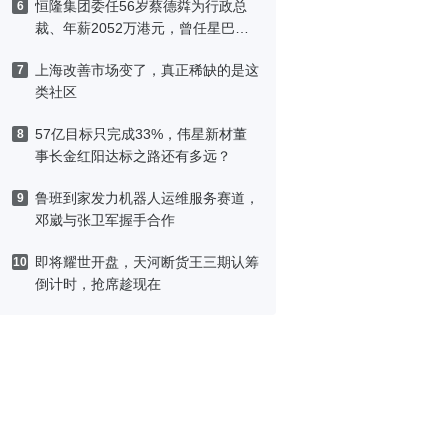
恒隆集团委任56岁蔡德粦为行政总
6
裁、年薪2052万港元，曾任星巴克
中国CEO
上海改善市场变了，真正稀缺的是这
7
类社区
57亿目标只完成33%，伟星新材董
8
事长金红阳达标之路还有多远？
鲁班到家发力机器人运维服务赛道，
9
邓崴与张卫军握手合作
即将耀世开盘，天河断货王三期认筹
10
倒计时，抢席趁现在