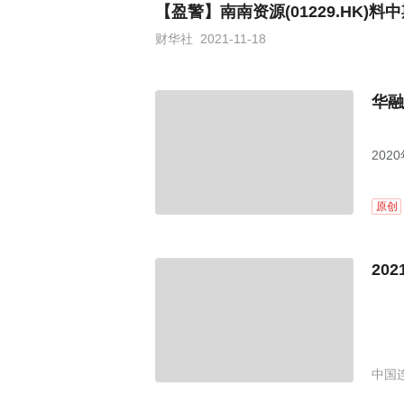
【盈警】南南资源(01229.HK)料
财华社
2021-11-18
华融
202
份《
原创
20
中国