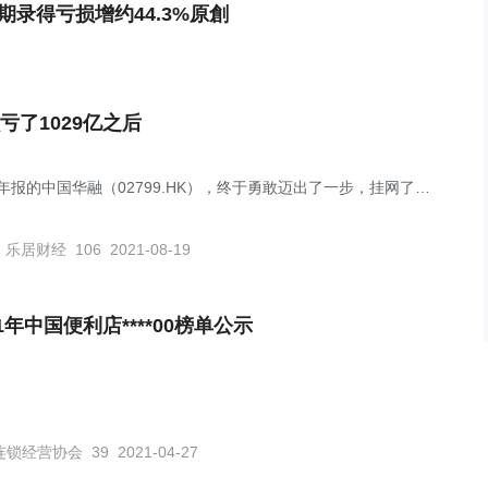
中期录得亏损增约44.3%原創
亏了1029亿之后
0年报的中国华融（02799.HK），终于勇敢迈出了一步，挂网了一
盈利警告》，预计去年净亏1029亿元。
乐居财经
106
2021-08-19
21年中国便利店****00榜单公示
连锁经营协会
39
2021-04-27