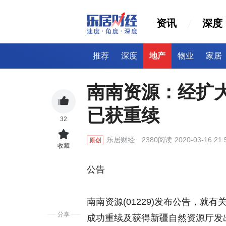
资讯
深度
推荐
深度
地产
物业
家居
南南资源：经扩
已获重续
32
乐居财经
2380阅读
2020-03-16 21:
原创
收藏
公告
南南资源(01229)发布公告，
分享
成功重续及获得新疆自然资源厅发