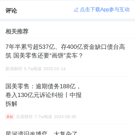
点击下载App参与互动
评论
相关推荐
7年半累亏超537亿、存400亿资金缺口债台高
筑 国美零售还要“画饼”卖车？
新浪财经
5.7w阅读
2025-01-14
国美零售：逾期债务188亿，
卷入130亿元诉讼纠纷丨中报
拆解
乐居财经
7.7w阅读
2024-08-30
原创
星河湾旧改博弈，太复杂了