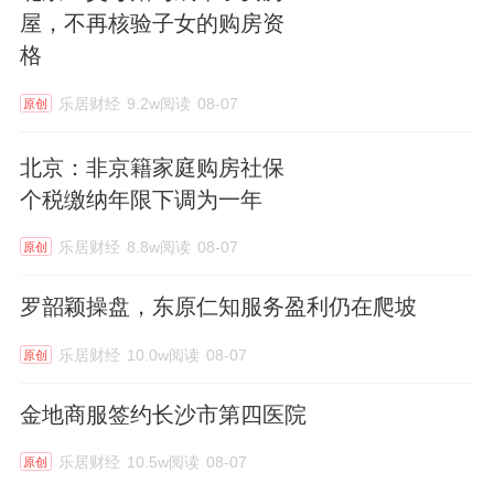
屋，不再核验子女的购房资
格
乐居财经
9.2w阅读
08-07
原创
北京：非京籍家庭购房社保
个税缴纳年限下调为一年
乐居财经
8.8w阅读
08-07
原创
罗韶颖操盘，东原仁知服务盈利仍在爬坡
乐居财经
10.0w阅读
08-07
原创
金地商服签约长沙市第四医院
乐居财经
10.5w阅读
08-07
原创