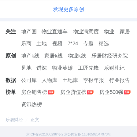
发现更多原创
关注
地产圈
物业直通车
物业满意度
物业
家居
乐商
土地
视频
7*24
专题
精选
原创
地产k线
家居k线
物业k线
乐居财经研究院
见地
进深
物业英雄
工匠先锋
乐财札记
数据
公司库
人物库
土地库
季报年报
行业报告
榜单
房企销售榜
房企货值榜
房企500强
资讯热榜
乐居财经
正文
京ICP备2021030296号-2 京公网安备 11010502047973号