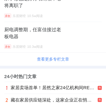
将离职了
乐居财经
10.5w阅读
原创
厨电调整期，任富佳接过老
板电器
乐居财经
10.3w阅读
原创
查看更多专栏文章
24小时热门文章
家居卖场首单！居然之家24亿机构间REITs获深交所无异议函
热
藏在家居供应链深处，这家企业正在悄悄转型
热