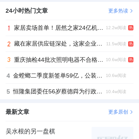
24小时热门文章
更多热读
家居卖场首单！居然之家24亿机构间REITs获深交所无异议函
12.2w阅读
热
藏在家居供应链深处，这家企业正在悄悄转型
11.5w阅读
热
重庆抽检44批次照明电器不合格，木林森全资子公司被点名
10.6w阅读
热
4
金螳螂二季度新签单59亿，公装业务贡献逾八成
10.6w阅读
5
恒隆集团委任56岁蔡德粦为行政总裁、年薪2052万港元，曾任星巴克中国CEO
10.4w阅读
最新文章
更多原创
吴水根的另一盘棋