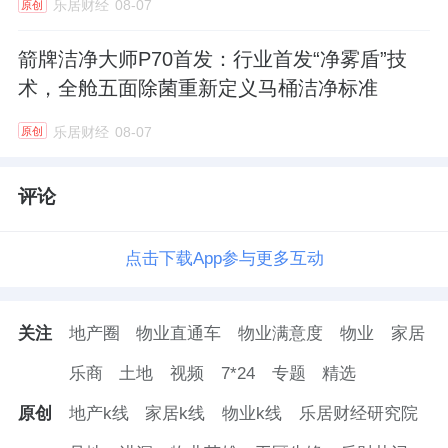
乐居财经
08-07
原创
箭牌洁净大师P70首发：行业首发“净雾盾”技
术，全舱五面除菌重新定义马桶洁净标准
乐居财经
08-07
原创
评论
点击下载App参与更多互动
关注
地产圈
物业直通车
物业满意度
物业
家居
乐商
土地
视频
7*24
专题
精选
原创
地产k线
家居k线
物业k线
乐居财经研究院