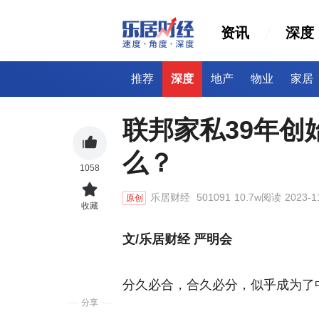
资讯
深度
推荐
深度
地产
物业
家居
联邦家私39年创
么？
1058
乐居财经
501091
10.7w阅读
2023-1
原创
收藏
文/乐居财经 严明会
分久必合，合久必分，似乎成为了
分享