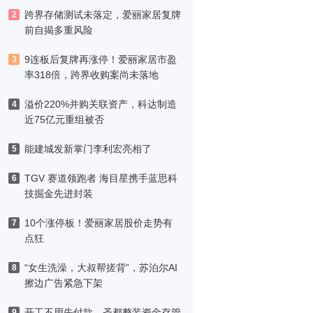
跨界存储测试未落定，爱丽家居复牌
2
前自揭多重风险
9连板后复牌再涨停！爱丽家居市盈
3
率318倍，跨界收购案尚未落地
溢价220%并购关联资产，科达制造
4
近75亿元重组被否
能建城发新掌门李利宏亮相了
5
TGV 赛道领跑者 海目星携手蓝思科
6
技掘金先进封装
10个涨停板！爱丽家居股价走势有
7
点狂
“女生洗澡，大叔帮搓背”，苏泊尔AI
8
擦边广告紧急下架
开工不用先付款，圣都整装资金存管
9