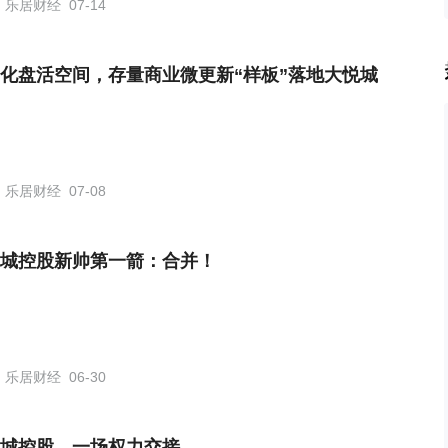
乐居财经
07-14
化盘活空间，存量商业微更新“样板”落地大悦城
乐居财经
07-08
城控股新帅第一箭：合并！
乐居财经
06-30
城控股，一场权力交接