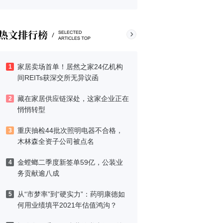
家居卖场首单！居然之家24亿机构
1
间REITs获深交所无异议函
藏在家居供应链深处，这家企业正在
2
悄悄转型
重庆抽检44批次照明电器不合格，
3
木林森全资子公司被点名
金螳螂二季度新签单59亿，公装业
4
务贡献逾八成
从“市梦率”到“硬实力”：药明康德如
5
何用业绩填平2021年估值鸿沟？