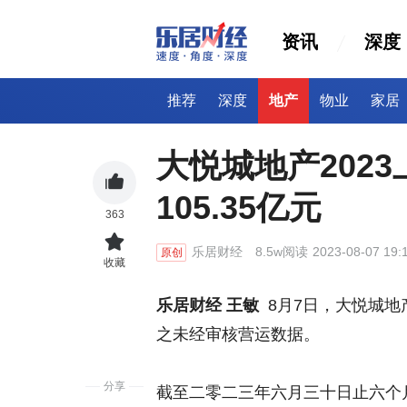
资讯
深度
推荐
深度
地产
物业
家居
大悦城地产202
105.35亿元
363
乐居财经
8.5w阅读
2023-08-07 19:
原创
收藏
乐居财经 王敏
8月7日，大悦城地
之未经审核营运数据。
分享
截至二零二三年六月三十日止六个