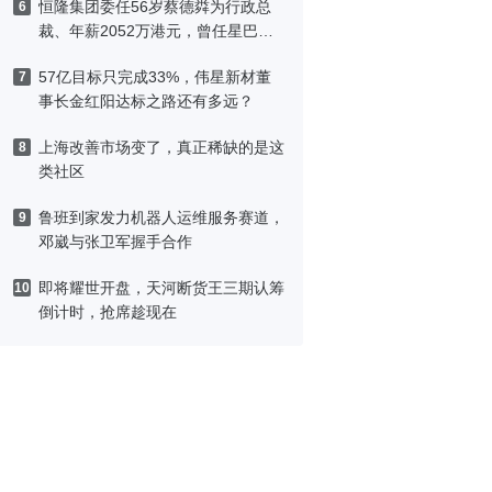
恒隆集团委任56岁蔡德粦为行政总
6
裁、年薪2052万港元，曾任星巴克
中国CEO
57亿目标只完成33%，伟星新材董
7
事长金红阳达标之路还有多远？
上海改善市场变了，真正稀缺的是这
8
类社区
鲁班到家发力机器人运维服务赛道，
9
邓崴与张卫军握手合作
即将耀世开盘，天河断货王三期认筹
10
倒计时，抢席趁现在