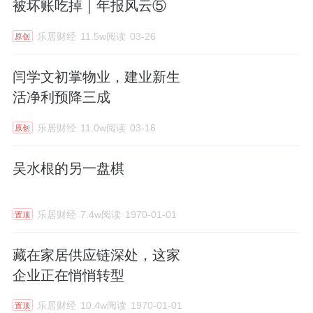
被坏账吃掉｜年报风云⑤
乐居财经
11.5w阅读
03-26
原创
闫学文初掌物业，建业新生
活净利预降三成
乐居财经
11.0w阅读
03-16
原创
吴水根的另一盘棋
乐居财经
7.4w阅读
1970-01-01
置顶
藏在家居供应链深处，这家
企业正在悄悄转型
乐居财经
10.4w阅读
1970-01-01
置顶