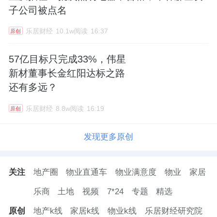
子公司被点名
乐居财经
10.1w阅读
16:37
原创
57亿目标只完成33%，伟星
新材董事长金红阳达标之路
还有多远？
乐居财经
8.8w阅读
16:19
原创
发现更多原创
关注
地产圈
物业直通车
物业满意度
物业
家居
乐商
土地
视频
7*24
专题
精选
原创
地产k线
家居k线
物业k线
乐居财经研究院