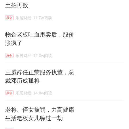
土拍再败
乐居财经
11.7w阅读
原创
物企老板吐血甩卖后，股价
涨疯了
乐居财经
12.0w阅读
原创
王威辞任正荣服务执董，总
裁邓历成孤将
乐居财经
14.8w阅读
原创
老将、侄女被罚，力高健康
生活老板女儿躲过一劫