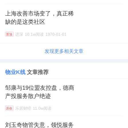
上海改善市场变了，真正稀
缺的是这类社区
进深
10.1w阅读
1970-01-01
置顶
发现更多相关文章
物业K线
文章推荐
邹康与19位盟友控盘，德商
产投服务散户绝迹
乐居财经
11.0w阅读
原创
刘玉奇物管失意，领悦服务