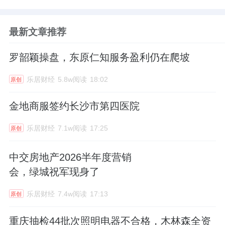
最新文章推荐
罗韶颖操盘，东原仁知服务盈利仍在爬坡
乐居财经
5.8w阅读
18:02
原创
金地商服签约长沙市第四医院
乐居财经
7.1w阅读
17:25
原创
中交房地产2026半年度营销
会，绿城祝军现身了
乐居财经
7.4w阅读
17:13
原创
重庆抽检44批次照明电器不合格，木林森全资