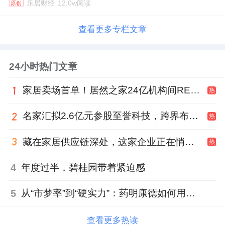
乐居财经
12.0w阅读
原创
查看更多专栏文章
24小时热门文章
家居卖场首单！居然之家24亿机构间REITs获深交所无异议函
热
名家汇拟2.6亿元参股至誉科技，跨界布局工业级固态存储
热
藏在家居供应链深处，这家企业正在悄悄转型
热
4
年度过半，碧桂园带着紧迫感
5
从“市梦率”到“硬实力”：药明康德如何用业绩填平2021年估值鸿沟？
查看更多热读