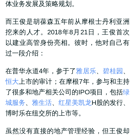
体业务发展及策略规划。
而王俊是胡葆森五年前从摩根士丹利亚洲
挖来的人才。2018年8月21日，王俊首次
以建业高管身份亮相。彼时，他对自己有
过一段介绍：
在普华永道4年，参于了
雅居乐
、
碧桂园
、
恒大
上市的审计；在摩根7年，参与和主持
了很多和地产相关公司的IPO项目，包括
绿
城服务
、
雅生活
、
红星美凯龙
H股的发行、
博时乐在纽交所的上市等。
虽然没有直接的地产管理经验，但王俊却