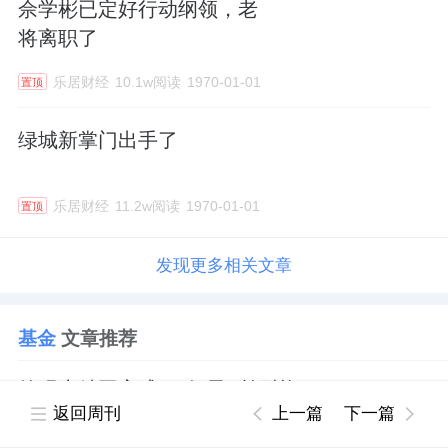
佘学彬已定好行动纲领，老
将离职了
乐居财经
10.1w阅读
1970-01-01
置顶
绿城新掌门出手了
乐居财经
11.2w阅读
1970-01-01
置顶
发现更多相关文章
基金
文章推荐
德玛克精工完成4.2亿元C轮融资
返回周刊
上一篇
下一篇
乐居财经
2.1w阅读
原创