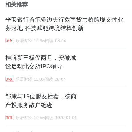
相关推荐
平安银行首笔多边央行数字货币桥跨境支付业
务落地 科技赋能跨境结算创新
乐居财经
10.9w阅读
08-04
原创
挂牌新三板仅两月，安徽城
设启动北交所IPO辅导
乐居财经
11.0w阅读
08-04
原创
邹康与19位盟友控盘，德商
产投服务散户绝迹
乐居财经
10.5w阅读
1970-01-01
置顶