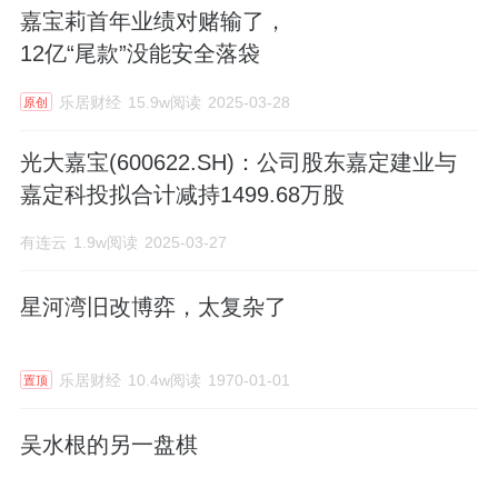
嘉宝莉首年业绩对赌输了，
12亿“尾款”没能安全落袋
乐居财经
15.9w阅读
2025-03-28
原创
光大嘉宝(600622.SH)：公司股东嘉定建业与
嘉定科投拟合计减持1499.68万股
有连云
1.9w阅读
2025-03-27
星河湾旧改博弈，太复杂了
乐居财经
10.4w阅读
1970-01-01
置顶
吴水根的另一盘棋