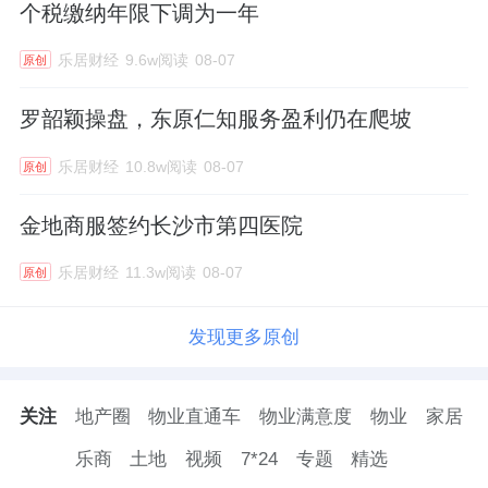
个税缴纳年限下调为一年
乐居财经
9.6w阅读
08-07
原创
罗韶颖操盘，东原仁知服务盈利仍在爬坡
乐居财经
10.8w阅读
08-07
原创
金地商服签约长沙市第四医院
乐居财经
11.3w阅读
08-07
原创
发现更多原创
关注
地产圈
物业直通车
物业满意度
物业
家居
乐商
土地
视频
7*24
专题
精选