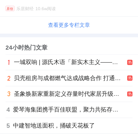
乐居财经
10.6w阅读
原创
查看更多专栏文章
24小时热门文章
一城双响 | 源氏木语「新实木主义——黑标生活提案」发布会落地天津，黑标旗舰店盛大启幕
热
贝壳租房与成都燃气达成战略合作 打通安全巡检“最后一米”
热
圣象焕新家重新定义存量时代家居升级逻辑，筑牢说换就换的底气！
热
4
爱琴海集团携手百佳联盟，聚力共拓存量商业新赛道
5
中建智地送面积，捅破天花板了