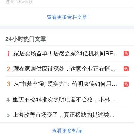
进深
4.6w阅读
查看更多专栏文章
24小时热门文章
家居卖场首单！居然之家24亿机构间REITs获深交所无异议函
热
藏在家居供应链深处，这家企业正在悄悄转型
热
从“市梦率”到“硬实力”：药明康德如何用业绩填平2021年估值鸿沟？
热
4
重庆抽检44批次照明电器不合格，木林森全资子公司被点名
5
上海改善市场变了，真正稀缺的是这类社区
查看更多热读