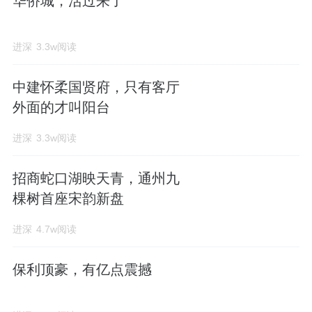
华侨城，活过来了
进深
3.3w阅读
中建怀柔国贤府，只有客厅
外面的才叫阳台
进深
3.3w阅读
招商蛇口湖映天青，通州九
棵树首座宋韵新盘
进深
4.7w阅读
保利顶豪，有亿点震撼