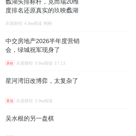
蠡湖头排标杆，克而瑞20维
度排名还原真实的玖映蠡湖
乐居财经
4.9w阅读
刚刚
中交房地产2026半年度营销
会，绿城祝军现身了
乐居财经
9.8w阅读
17:13
原创
星河湾旧改博弈，太复杂了
乐居财经
3.9w阅读
置顶
吴水根的另一盘棋