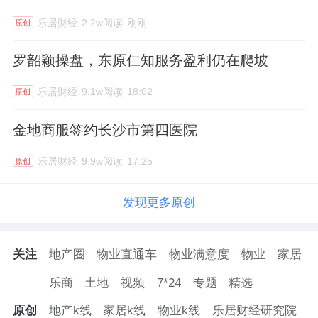
乐居财经
2.2w阅读
刚刚
原创
罗韶颖操盘，东原仁知服务盈利仍在爬坡
乐居财经
9.1w阅读
18:02
原创
金地商服签约长沙市第四医院
乐居财经
9.9w阅读
17:25
原创
发现更多原创
关注
地产圈
物业直通车
物业满意度
物业
家居
乐商
土地
视频
7*24
专题
精选
原创
地产k线
家居k线
物业k线
乐居财经研究院