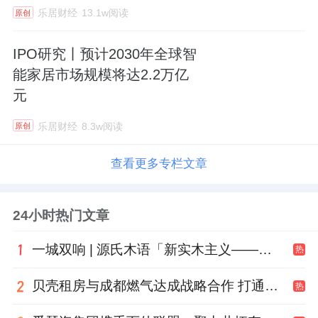
乐居财经
13.1w阅读
原创
IPO研究丨预计2030年全球智
能家居市场规模将达2.2万亿
元
乐居财经
8.3w阅读
原创
查看更多专栏文章
24小时热门文章
一城双响 | 源氏木语「新实木主义——黑标生活提案」发布会落地天津，黑标旗舰店盛大启幕
热
贝壳租房与成都燃气达成战略合作 打通安全巡检“最后一米”
热