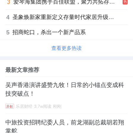
爱琴海集团携手百佳联盟，聚力共拓存量商业新赛道
热
4
圣象焕新家重新定义存量时代家居升级逻辑，筑牢说换就换的底气！
5
招商蛇口，杀出一个新产品系
查看更多热读
最新文章推荐
吴声香港演讲盛赞九牧！日常的小锚点变成科
技突破点！
乐居财经
3.7w阅读
刚刚
原创
中旅投资招聘纪委人员，前龙湖副总裁胡若翔
掌舵