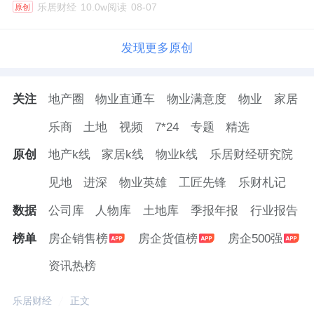
乐居财经
10.0w阅读
08-07
原创
发现更多原创
关注
地产圈
物业直通车
物业满意度
物业
家居
乐商
土地
视频
7*24
专题
精选
原创
地产k线
家居k线
物业k线
乐居财经研究院
见地
进深
物业英雄
工匠先锋
乐财札记
数据
公司库
人物库
土地库
季报年报
行业报告
榜单
房企销售榜
房企货值榜
房企500强
资讯热榜
乐居财经
正文