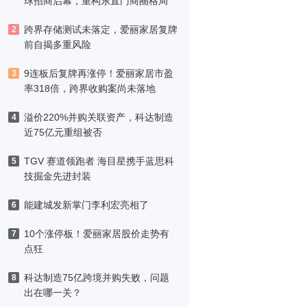
球招商启幕，重构东直门商圈格局
跨界存储测试未落定，爱丽家居复牌
2
前自揭多重风险
9连板后复牌再涨停！爱丽家居市盈
3
率318倍，跨界收购案尚未落地
溢价220%并购关联资产，科达制造
4
近75亿元重组被否
TGV 赛道领跑者 海目星携手蓝思科
5
技掘金先进封装
能建城发新掌门李利宏亮相了
6
10个涨停板！爱丽家居股价走势有
7
点狂
科达制造75亿跨境并购失败，问题
8
出在哪一关？