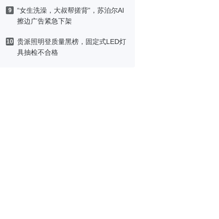
“女生洗澡，大叔帮搓背”，苏泊尔AI
9
擦边广告紧急下架
贵派照明登质量黑榜，固定式LED灯
10
具抽检不合格