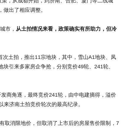
”政策，从成都开始，到济南、合肥、厦门等二线城
，做出了相应调整。
的城市，
从土拍情况来看，政策确实有所助力，但冷
后首次土拍，推出11宗地块，其中，雪山A1地块、凤
块引来多家房企争抢，分别竞价49轮、241轮、
发商角逐，最终竞价241轮，由中电建摘得，溢价
8年以来济南土拍竞价轮次的最高纪录。
没有取消限地价，但取消了上市后的房屋售价限制，7