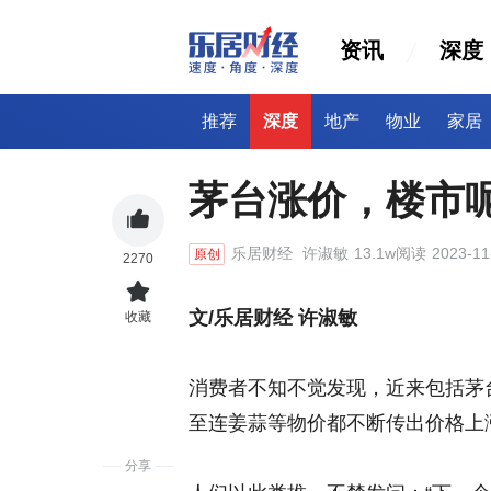
资讯
深度
推荐
深度
地产
物业
家居
茅台涨价，楼市
乐居财经
许淑敏
13.1w阅读
2023-11
原创
2270
文/乐居财经 许淑敏
收藏
消费者不知不觉发现，近来包括茅
至连姜蒜等物价都不断传出价格上
分享