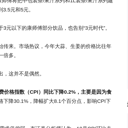
康师傅将把中包装茶/果汁系列和1L装茶/果汁系列建
3.5元和5元。
3元以下的康师傅部分饮品，也告别“3元时代”。
始传来。市场热议，今年大蒜、生姜的价格比往年
一倍多。
出，这并不是偶然。
费价格指数（
CPI
）同比下降
0.2%
，主要是因为食
下降30.1%，降幅扩大8.1个百分点，影响CPI下