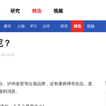
研究
精选
视频
楼市
人物
IPO
点评
研究
精选
视频
呢？
-15 11:22
台、泸州老窖等白酒品牌，还有康师傅等饮品，甚
涨的消息。