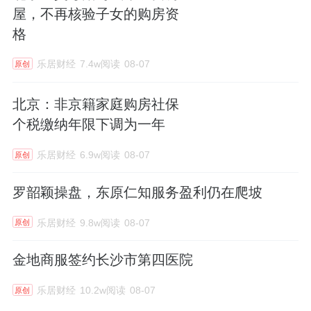
屋，不再核验子女的购房资
格
乐居财经
7.4w阅读
08-07
原创
北京：非京籍家庭购房社保
个税缴纳年限下调为一年
乐居财经
6.9w阅读
08-07
原创
罗韶颖操盘，东原仁知服务盈利仍在爬坡
乐居财经
9.8w阅读
08-07
原创
金地商服签约长沙市第四医院
乐居财经
10.2w阅读
08-07
原创