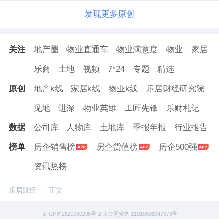
发现更多原创
关注
地产圈
物业直通车
物业满意度
物业
家居
乐商
土地
视频
7*24
专题
精选
原创
地产k线
家居k线
物业k线
乐居财经研究院
见地
进深
物业英雄
工匠先锋
乐财札记
数据
公司库
人物库
土地库
季报年报
行业报告
榜单
房企销售榜
房企货值榜
房企500强
资讯热榜
乐居财经
正文
京ICP备2021030296号-2 京公网安备 11010502047973号