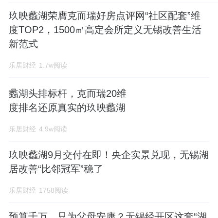
玖映蠡湖荣膺克而瑞好房点评网“社区配套”维
度TOP2，1500㎡高定会所定义无锡改善生活
新范式
乐居财经
1.7w阅读
蠡湖头排标杆，克而瑞20维
度排名还原真实的玖映蠡湖
乐居财经
4.9w阅读
玖映蠡湖9月交付在即！央企实景兑现，无锡湖
居改善“比邻冠军”稳了
乐居财经
1758阅读
预算千万，只为父母安康？无锡经开区这套“湖