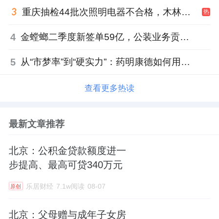
重庆抽检44批次照明电器不合格，木林森全资子公司被点名
热
4
金螳螂二季度新签单59亿，公装业务贡献逾八成
5
从“市梦率”到“硬实力”：药明康德如何用业绩填平2021年估值鸿沟？
查看更多热读
最新文章推荐
北京：公积金贷款额度进一
步提高、最高可贷340万元
乐居财经
7.1w阅读
08-07
原创
北京：父母赠与成年子女房