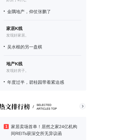
好房子时代。
金隅地产，仰仗张鹏了
家居K线
发现好家居。
吴水根的另一盘棋
地产K线
发现好房子。
年度过半，碧桂园带着紧迫感
家居卖场首单！居然之家24亿机构
1
间REITs获深交所无异议函