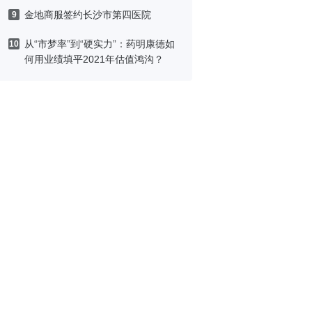
金地商服签约长沙市第四医院
9
从“市梦率”到“硬实力”：药明康德如
10
何用业绩填平2021年估值鸿沟？