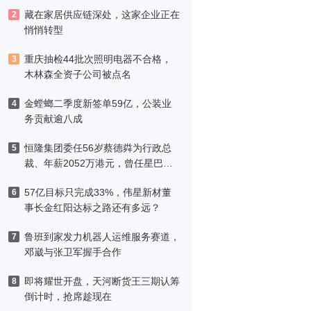
藏在家居供应链深处，这家企业正在
2
悄悄转型
重庆抽检44批次照明电器不合格，
3
木林森全资子公司被点名
金螳螂二季度新签单59亿，公装业
4
务贡献逾八成
恒隆集团委任56岁蔡德粦为行政总
5
裁、年薪2052万港元，曾任星巴克
中国CEO
57亿目标只完成33%，伟星新材董
6
事长金红阳达标之路还有多远？
鲁班到家发力机器人运维服务赛道，
7
邓崴与张卫军握手合作
即将耀世开盘，天河断货王三期认筹
8
倒计时，抢席趁现在