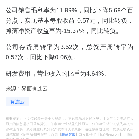
公司销售毛利率为11.99%，同比下降5.68个百
分点，实现基本每股收益-0.57元，同比转负，
摊薄净资产收益率为-15.37%，同比转负。
公司存货周转率为3.52次，总资产周转率为
0.57次，同比下降0.06次。
研发费用占营业收入的比重为4.64%。
来源：界面有连云
有连云
重要提示：
本文仅代表作者个人观点，并不代表乐居财经立场。本文旨在为满足广大
用户的信息需求而采集提供，并非商业性或盈利性用途。任何单位或个人认为本文来
源标注有误，或涉嫌侵犯其知识产权等相关权利的，请提供身份证明、权属证明及详
细侵权情况证明等相关资料，点击【
联系客服
】或发邮件至【ljcj@leju.com】，我们