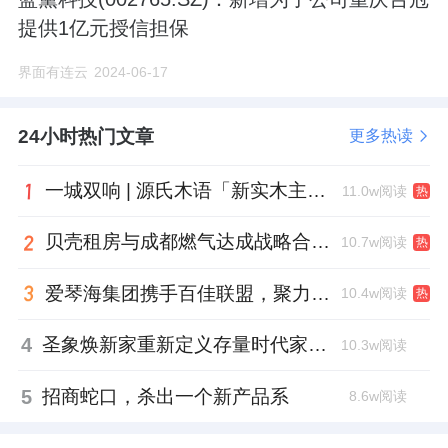
提供1亿元授信担保
界面有连云
2024-06-17
24小时热门文章
更多热读
一城双响 | 源氏木语「新实木主义——黑标生活提案」发布会落地天津，黑标旗舰店盛大启幕
11.0w阅读
热
贝壳租房与成都燃气达成战略合作 打通安全巡检“最后一米”
10.7w阅读
热
爱琴海集团携手百佳联盟，聚力共拓存量商业新赛道
10.4w阅读
热
4
圣象焕新家重新定义存量时代家居升级逻辑，筑牢说换就换的底气！
10.3w阅读
5
招商蛇口，杀出一个新产品系
8.6w阅读