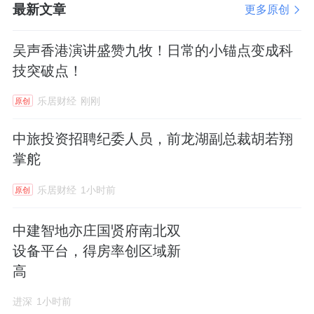
最新文章
更多原创
吴声香港演讲盛赞九牧！日常的小锚点变成科
技突破点！
乐居财经
刚刚
原创
中旅投资招聘纪委人员，前龙湖副总裁胡若翔
掌舵
乐居财经
1小时前
原创
中建智地亦庄国贤府南北双
设备平台，得房率创区域新
高
进深
1小时前