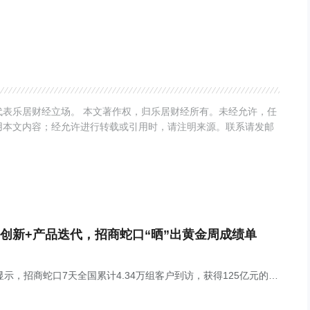
表乐居财经立场。 本文著作权，归乐居财经所有。未经允许，任
用本文内容；经允许进行转载或引用时，请注明来源。联系请发邮
创新+产品迭代，招商蛇口“晒”出黄金周成绩单
显示，招商蛇口7天全国累计4.34万组客户到访，获得125亿元的销
绩。