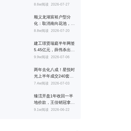
㎡
8.6w阅读
2026-07-27
顺义龙湖宸裕户型分
化：取消南向花池，全
景舱边厅成最大看点
8.8w阅读
2026-07-20
建工璟贤瑞庭半年网签
5.45亿元，薛伟杀出重
围拿下房山销冠
9.9w阅读
2026-07-06
两年去化八成！星悦时
光上半年成交240套，
韩跃联手叶晨拿下顺义
7.4w阅读
2026-07-03
销冠
臻澐开盘1年收回一半
地价款，王佳销冠拿到
手软
9.1w阅读
2026-06-22