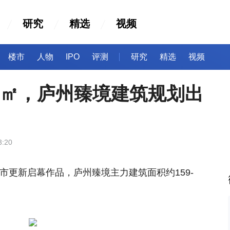
研究
精选
视频
楼市
人物
IPO
评测
研究
精选
视频
40㎡，庐州臻境建筑规划出
3:20
市更新启幕作品，庐州臻境主力建筑面积约159-