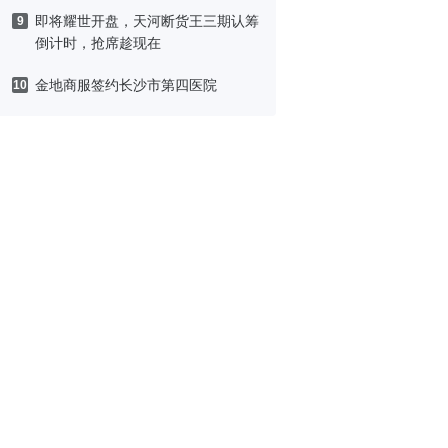
即将耀世开盘，天河断货王三期认筹
9
倒计时，抢席趁现在
金地商服签约长沙市第四医院
10