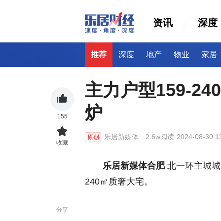
资讯
深度
推荐
深度
地产
物业
家居
主力户型159-2
炉
155
乐居新媒体
2.6w阅读
2024-08-30 1
原创
收藏
乐居新媒体合肥
北一环主城城
240㎡质奢大宅。
分享