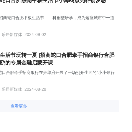
蛇口合肥热闹甲板生活节小海鸥点亮科创梦想
24招商蛇口合肥甲板生活节——科创型研学，成为这座城市中一道亮
风景线
乐居新媒体
2024-09-02
生活节玩转一夏 |招商蛇口合肥牵手招商银行合肥
鸥的专属金融启蒙开课
蛇口合肥牵手招商银行在雍华府开展了一场别开生面的“小小银行家
体验”活动。
乐居新媒体
2024-08-29
查看更多