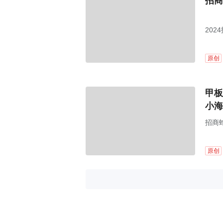
招商
20
丽的
原创
甲板
小海
招商
职业
原创