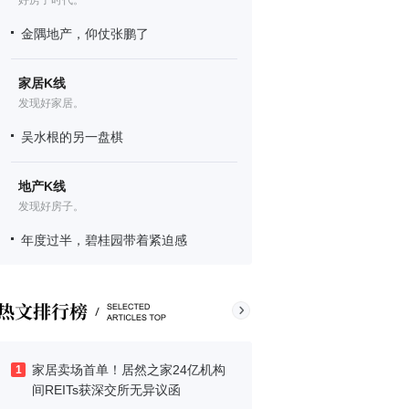
好房子时代。
金隅地产，仰仗张鹏了
家居K线
发现好家居。
吴水根的另一盘棋
地产K线
发现好房子。
年度过半，碧桂园带着紧迫感
家居卖场首单！居然之家24亿机构
1
间REITs获深交所无异议函