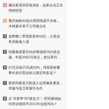
藏在家居供应链深处，这家企业正在
2
悄悄转型
重庆抽检44批次照明电器不合格，
3
木林森全资子公司被点名
金螳螂二季度新签单59亿，公装业
4
务贡献逾八成
恒隆集团委任56岁蔡德粦为行政总
5
裁、年薪2052万港元，曾任星巴克
中国CEO
57亿目标只完成33%，伟星新材董
6
事长金红阳达标之路还有多远？
鲁班到家发力机器人运维服务赛道，
7
邓崴与张卫军握手合作
从“市梦率”到“硬实力”：药明康德如
8
何用业绩填平2021年估值鸿沟？