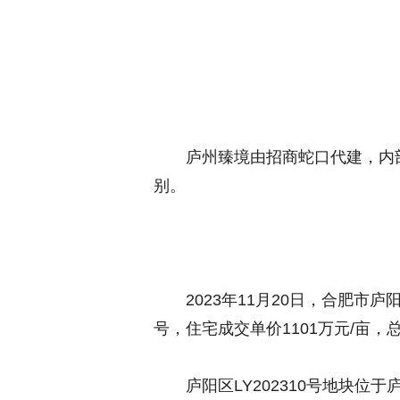
庐州臻境由
招商蛇口代建，
内
别。
2023年11月20日，合肥市庐
号，住宅成交单价1101万元/亩，总价
庐阳区LY202310号地块位