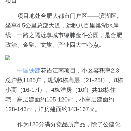
项目
项目地处合肥大都市门户区——滨湖区。
坐享4.5公里总部大道，远眺八百里巢湖水岸
线，一路之隔近享城市绿肺金斗公园，是合肥
政治、金融、文旅、产业四大中心点。
中国铁建
花语江南项目，小区容积率2.3，
总户数1185户，规划6栋高层（21-25f）、8栋
小高（16-17f）、4栋洋房（10f）共18栋住
宅。高层建面约105-120㎡，小高层建面约
128-143㎡，洋房建面约143-167㎡。
作为120分满分竞品质产品，除了公建化