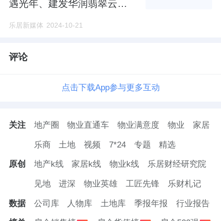
遇光年、建发华润翡翠云璟
位居前列
乐居新媒体
2024-10-21
评论
点击下载App参与更多互动
关注
地产圈
物业直通车
物业满意度
物业
家居
乐商
土地
视频
7*24
专题
精选
原创
地产k线
家居k线
物业k线
乐居财经研究院
见地
进深
物业英雄
工匠先锋
乐财札记
数据
公司库
人物库
土地库
季报年报
行业报告