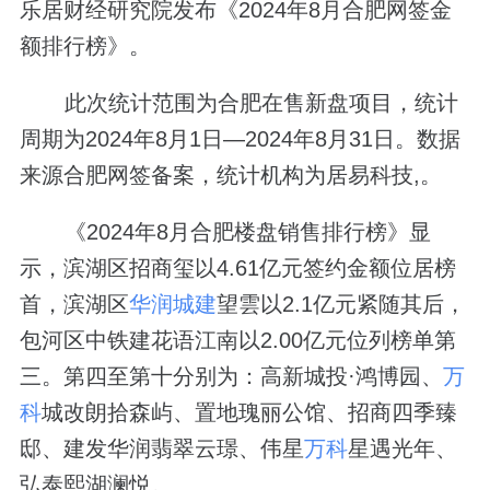
乐居财经研究院发布《2024年8月合肥网签金
额排行榜》。
此次统计范围为合肥在售新盘项目，统计
周期为2024年8月1日—2024年8月31日。数据
来源合肥网签备案，统计机构为居易科技,。
《2024年8月合肥楼盘销售排行榜》显
示，滨湖区招商玺以4.61亿元签约金额位居榜
首，滨湖区
华润
城建
望雲以2.1亿元紧随其后，
包河区中铁建花语江南以2.00亿元位列榜单第
三。第四至第十分别为：高新城投·鸿博园、
万
科
城改朗拾森屿、置地瑰丽公馆、招商四季臻
邸、建发华润翡翠云璟、伟星
万科
星遇光年、
弘泰熙湖澜悦。