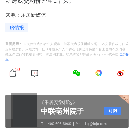
新房成交均价降至1字头。
来源：乐居新媒体
房情报
重要提示：
本文仅代表作者个人观点，并不代表乐居财经立场。 本文著作权，归乐
居财经所有。未经允许，任何单位或个人不得在任何公开传播平台上使用本文内容；
经允许进行转载或引用时，请注明来源。联系请发邮件至ljcj@leju.com或点击
联系客
服
143
《乐居安徽精选》
中联亳州院子
订阅
Tel:
400-606-6969
Mail:
ljcj@leju.com