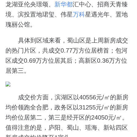
龙湖亚伦央璟颂、
新华都
汇中心、招商天青臻
境、滨投置地珺玺、伟星
万科
星遇光年、置地
瑰丽公馆。
具体到区域来看，蜀山区是上周新房成交
的热门片区，共成交0.77万方位居榜首；包河
区成交0.69万方位居其后；高新区0.36万方位
居第三。
成交价方面，滨湖区以40556元/㎡的新房
均价领跑全合肥，政务区以31255元/㎡的新房
均价位居第二，第三是经开区的24050元/㎡。
值得注意的是，庐阳、蜀山、瑶海、新站四区