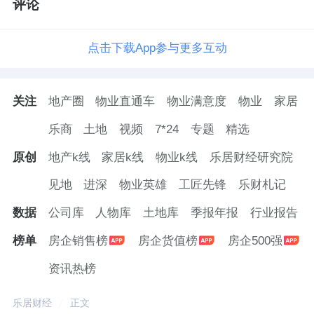
评论
点击下载App参与更多互动
关注
地产圈
物业直通车
物业满意度
物业
家居
乐商
土地
视频
7*24
专题
精选
原创
地产k线
家居k线
物业k线
乐居财经研究院
见地
进深
物业英雄
工匠先锋
乐财札记
数据
公司库
人物库
土地库
季报年报
行业报告
榜单
房企销售榜
房企货值榜
房企500强
资讯热榜
乐居财经
正文