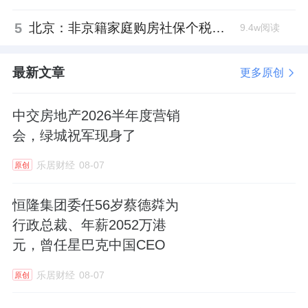
5
北京：非京籍家庭购房社保个税缴纳年限下调为一年
9.4w阅读
最新文章
更多原创
中交房地产2026半年度营销
会，绿城祝军现身了
乐居财经
08-07
原创
恒隆集团委任56岁蔡德粦为
行政总裁、年薪2052万港
元，曾任星巴克中国CEO
乐居财经
08-07
原创