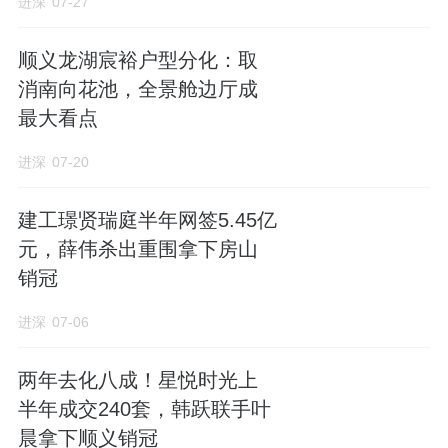
进深
07-27
顺义龙湖宸裕户型分化：取
消南向花池，全景舱边厅成
最大看点
进深
07-20
建工璟贤瑞庭半年网签5.45亿
元，薛伟杀出重围拿下房山
销冠
进深
07-06
两年去化八成！星悦时光上
半年成交240套，韩跃联手叶
晨拿下顺义销冠