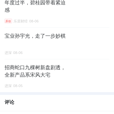
年度过半，碧桂园带着紧迫
感
乐居财经
08-06
原创
宝业孙宇光，走了一步妙棋
进深
08-06
招商蛇口九棵树新盘剧透，
全新产品系宋风大宅
进深
08-05
评论