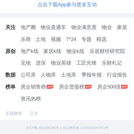
点击下载App参与更多互动
关注
地产圈
物业直通车
物业满意度
物业
家居
乐商
土地
视频
7*24
专题
精选
原创
地产k线
家居k线
物业k线
乐居财经研究院
见地
进深
物业英雄
工匠先锋
乐财札记
数据
公司库
人物库
土地库
季报年报
行业报告
榜单
房企销售榜
房企货值榜
房企500强
资讯热榜
乐居财经
正文
京ICP备2021030296号-2 京公网安备 11010502047973号