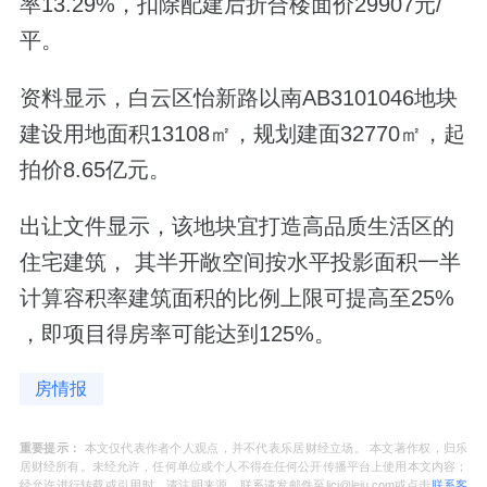
率13.29%，扣除配建后折合楼面价29907元/
平。
资料显示，白云区怡新路以南AB3101046地块
建设用地面积13108㎡，规划建面32770㎡，起
拍价8.65亿元。
出让文件显示，该地块宜打造高品质生活区的
住宅建筑， 其半开敞空间按水平投影面积一半
计算容积率建筑面积的比例上限可提高至25%
，即项目得房率可能达到125%。
房情报
重要提示：
本文仅代表作者个人观点，并不代表乐居财经立场。 本文著作权，归乐
居财经所有。未经允许，任何单位或个人不得在任何公开传播平台上使用本文内容；
经允许进行转载或引用时，请注明来源。联系请发邮件至ljcj@leju.com或点击
联系客