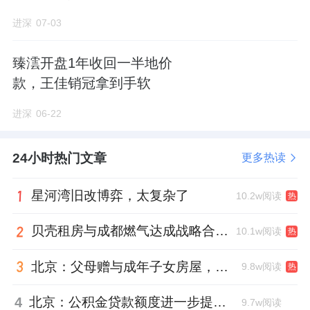
进深
07-03
臻澐开盘1年收回一半地价
款，王佳销冠拿到手软
进深
06-22
24小时热门文章
更多热读
星河湾旧改博弈，太复杂了
10.2w阅读
热
贝壳租房与成都燃气达成战略合作 打通安全巡检“最后一米”
10.1w阅读
热
北京：父母赠与成年子女房屋，不再核验子女的购房资格
9.8w阅读
热
4
北京：公积金贷款额度进一步提高、最高可贷340万元
9.7w阅读