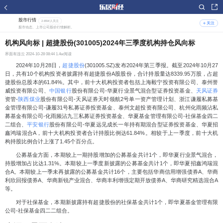
股市行情
2.65W人关注
关注
股市动态、上市公司股价行情解析。
机构风向标 | 超捷股份(301005)2024年三季度机构持仓风向标
界面有连云
2024-10-28 08:44 1.4w阅读
2024年10月28日，
超捷股份
(301005.SZ)发布2024年第三季报。截至2024年10月27
日，共有10个机构投资者披露持有超捷股份A股股份，合计持股量达8339.95万股，占超
捷股份总股本的61.84%。其中，前十大机构投资者包括上海毅宁投资有限公司、泰州誉
威投资有限公司、
中国银行
股份有限公司-华夏行业景气混合型证券投资基金、
天风证券
资管-
陕西煤业
股份有限公司-天风证券天时领航2号单一资产管理计划、浙江谦履私募基
金管理有限公司-谦履31号私募证券投资基金、泰州文超投资有限公司、杭州化雨频沾私
募基金有限公司-化雨频沾九三私募证券投资基金、华夏基金管理有限公司-社保基金四二
二组合、
平安银行
股份有限公司-华夏远见成长一年持有期混合型证券投资基金、华夏招
鑫鸿瑞混合A，前十大机构投资者合计持股比例达61.84%。相较于上一季度，前十大机
构持股比例合计上涨了1.45个百分点。
公募基金方面，本期较上一期持股增加的公募基金共计1个，即华夏行业景气混合，
持股增加占比达1.31%。本期较上一季度新披露的公募基金共计1个，即华夏招鑫鸿瑞混
合A。本期较上一季未再披露的公募基金共计16个，主要包括华商信用增强债券A、华商
利欣回报债券A、华商新锐产业混合、华商丰利增强定期开放债券A、华商研究精选混合A
等。
对于社保基金，本期新披露持有超捷股份的社保基金共计1个，即华夏基金管理有限
公司-社保基金四二二组合。