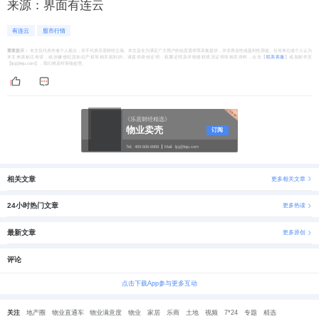
来源：界面有连云
有连云
股市行情
重要提示：
本文仅代表作者个人观点，并不代表乐居财经立场。本文旨在为满足广大用户的信息需求而采集提供，并非商业性或盈利性用途。任何单位或个人认为
本文来源标注有误，或涉嫌侵犯其知识产权等相关权利的，请提供身份证明、权属证明及详细侵权情况证明等相关资料，点击【
联系客服
】或发邮件至
【ljcj@leju.com】，我们将及时审核处理。
《乐居财经精选》
物业卖壳
订阅
Tel:
400-606-6969
Mail:
ljcj@leju.com
相关文章
更多相关文章
24小时热门文章
更多热读
最新文章
更多原创
评论
点击下载App参与更多互动
关注
地产圈
物业直通车
物业满意度
物业
家居
乐商
土地
视频
7*24
专题
精选