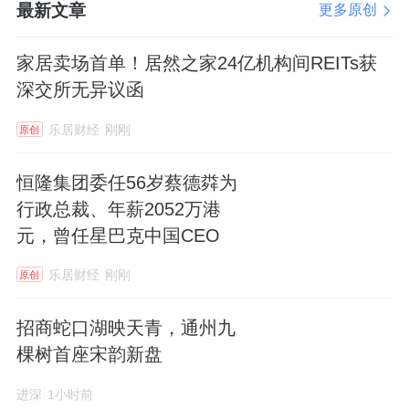
最新文章
更多原创
家居卖场首单！居然之家24亿机构间REITs获
深交所无异议函
乐居财经
刚刚
原创
恒隆集团委任56岁蔡德粦为
行政总裁、年薪2052万港
元，曾任星巴克中国CEO
乐居财经
刚刚
原创
招商蛇口湖映天青，通州九
棵树首座宋韵新盘
进深
1小时前