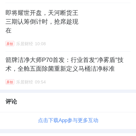
即将耀世开盘，天河断货王
三期认筹倒计时，抢席趁现
在
乐居财经
10:08
原创
箭牌洁净大师P70首发：行业首发“净雾盾”技
术，全舱五面除菌重新定义马桶洁净标准
乐居财经
09:54
原创
评论
点击下载App参与更多互动