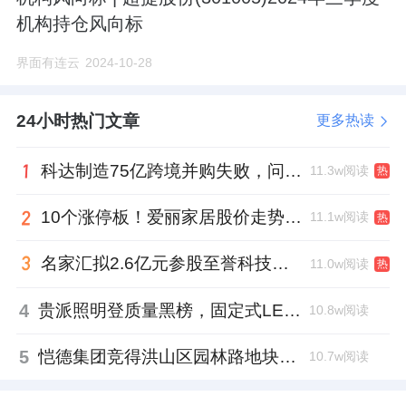
机构持仓风向标
界面有连云
2024-10-28
24小时热门文章
更多热读
科达制造75亿跨境并购失败，问题出在哪一关？
11.3w阅读
热
10个涨停板！爱丽家居股价走势有点狂
11.1w阅读
热
名家汇拟2.6亿元参股至誉科技，跨界布局工业级固态存储
11.0w阅读
热
4
贵派照明登质量黑榜，固定式LED灯具抽检不合格
10.8w阅读
5
恺德集团竞得洪山区园林路地块，引入贝好家C2M产品定位及营销服务
10.7w阅读