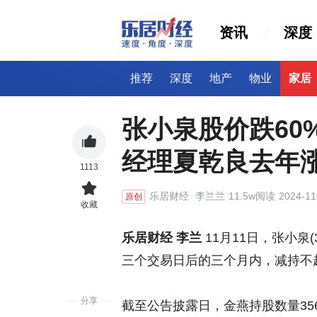
资讯
深度
推荐
深度
地产
物业
家居
张小泉股价跌60
经理夏乾良去年
1113
乐居财经
李兰兰
11.5w阅读
2024-11
原创
收藏
乐居财经 李兰
11月11日，张小泉(
三个交易日后的三个月内，减持不
分享
截至公告披露日，金燕持股数量35