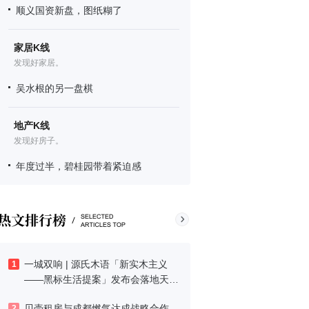
顺义国资新盘，图纸糊了
家居K线
发现好家居。
吴水根的另一盘棋
地产K线
发现好房子。
年度过半，碧桂园带着紧迫感
一城双响 | 源氏木语「新实木主义
1
——黑标生活提案」发布会落地天
津，黑标旗舰店盛大启幕
贝壳租房与成都燃气达成战略合作
2