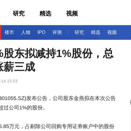
研究
精选
视频
楼市
人物
IPO
评测
研究
精选
视频
%股东拟减持1%股份，总
涨薪三成
-14 15:53
301055.SZ)发布公告，公司股东金燕拟在本次公告
超过公司1%的股份。
6.85万元，占剔除公司回购专用证券账户中的股份