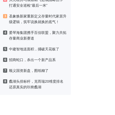
打通安全巡检“最后一米”
圣象焕新家重新定义存量时代家居升
3
级逻辑，筑牢说换就换的底气！
爱琴海集团携手百佳联盟，聚力共拓
4
存量商业新赛道
中建智地送面积，捅破天花板了
5
招商蛇口，杀出一个新产品系
6
顺义国资新盘，图纸糊了
7
蠡湖头排标杆，克而瑞20维度排名
8
还原真实的玖映蠡湖