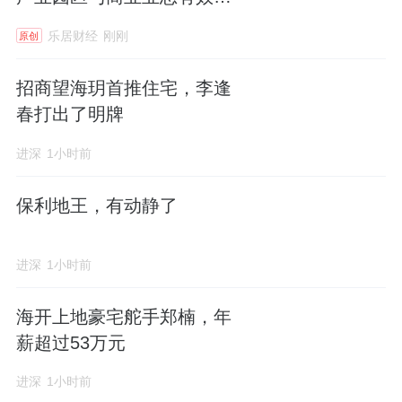
补
乐居财经
刚刚
原创
招商望海玥首推住宅，李逢
春打出了明牌
进深
1小时前
保利地王，有动静了
进深
1小时前
海开上地豪宅舵手郑楠，年
薪超过53万元
进深
1小时前