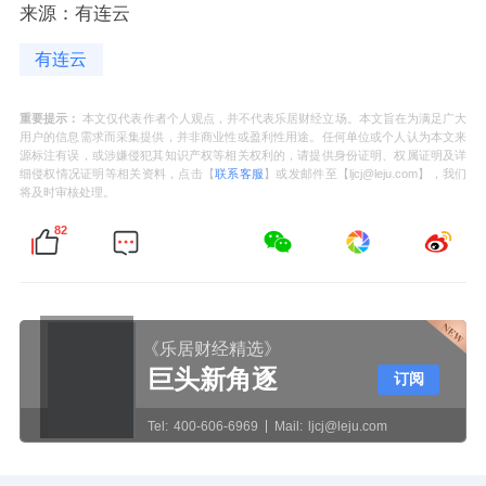
来源：有连云
有连云
重要提示：
本文仅代表作者个人观点，并不代表乐居财经立场。本文旨在为满足广大
用户的信息需求而采集提供，并非商业性或盈利性用途。任何单位或个人认为本文来
源标注有误，或涉嫌侵犯其知识产权等相关权利的，请提供身份证明、权属证明及详
细侵权情况证明等相关资料，点击【
联系客服
】或发邮件至【ljcj@leju.com】，我们
将及时审核处理。
82
《乐居财经精选》
巨头新角逐
订阅
Tel:
400-606-6969
Mail:
ljcj@leju.com