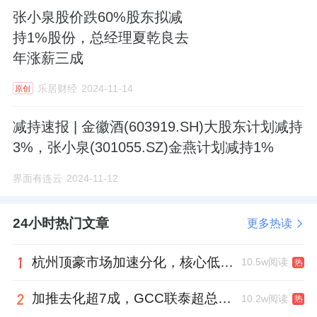
张小泉股价跌60%股东拟减
持1%股份，总经理夏乾良去
年涨薪三成
乐居财经
2024-11-14
原创
减持速报 | 金徽酒(603919.SH)大股东计划减持
3%，张小泉(301055.SZ)金燕计划减持1%
界面有连云
2024-11-12
24小时热门文章
更多热读
杭州顶豪市场加速分化，核心低密资产迎来价值兑现
10.5w阅读
热
加推去化超7成，GCC联泰超总湾再次引爆深圳顶豪市场认购热潮
10.2w阅读
热