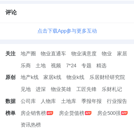
评论
点击下载App参与更多互动
关注
地产圈
物业直通车
物业满意度
物业
家居
乐商
土地
视频
7*24
专题
精选
原创
地产k线
家居k线
物业k线
乐居财经研究院
见地
进深
物业英雄
工匠先锋
乐财札记
数据
公司库
人物库
土地库
季报年报
行业报告
榜单
房企销售榜
房企货值榜
房企500强
资讯热榜