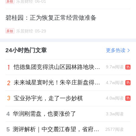
乐居财经
06-01
原创
碧桂园：正为恢复正常经营做准备
乐居财经
05-29
原创
24小时热门文章
更多热读
恺德集团竞得洪山区园林路地块，引入贝好家C2M产品定位及营销服务
9.7w阅读
热
未来城星寰时光！朱辛庄新盘得房率创新高
4.7w阅读
热
宝业孙宇光，走了一步妙棋
4.0w阅读
热
4
华润刚需盘，也要涨价了
3.3w阅读
5
测评解析｜中交麓江春望，省府北的“高得房率”与“豪宅困局”
2577阅读