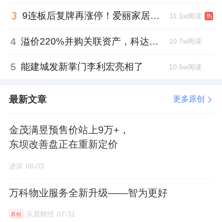
9连板后复牌再涨停！爱丽家居市盈率318倍，跨界收购案尚未落地
11.1w阅读
热
4
溢价220%并购关联资产，科达制造近75亿元重组被否
10.7w阅读
5
能建城发新掌门李利宏亮相了
10.6w阅读
最新文章
更多原创
金茂满昱预售价站上9万+，
东坝改善盘正在重新定价
进深
08-03
万科物业服务全新升级——智为更好
乐居财经
07-31
原创