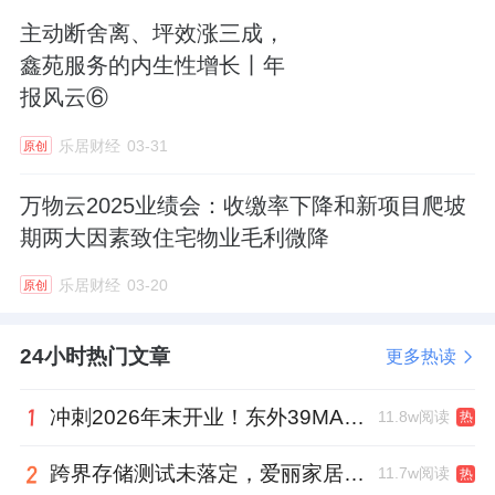
主动断舍离、坪效涨三成，
鑫苑服务的内生性增长丨年
报风云⑥
乐居财经
03-31
原创
万物云2025业绩会：收缴率下降和新项目爬坡
期两大因素致住宅物业毛利微降
乐居财经
03-20
原创
24小时热门文章
更多热读
冲刺2026年末开业！东外39MALL全球招商启幕，重构东直门商圈格局
11.8w阅读
热
跨界存储测试未落定，爱丽家居复牌前自揭多重风险
11.7w阅读
热