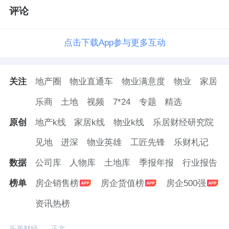
评论
点击下载App参与更多互动
关注
地产圈
物业直通车
物业满意度
物业
家居
乐商
土地
视频
7*24
专题
精选
原创
地产k线
家居k线
物业k线
乐居财经研究院
见地
进深
物业英雄
工匠先锋
乐财札记
数据
公司库
人物库
土地库
季报年报
行业报告
榜单
房企销售榜
房企货值榜
房企500强
资讯热榜
乐居财经
正文