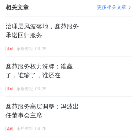
物业企业正在纷纷掉转船头，将
航标
对准“效益
相关文章
更多相关文章
优先、高质发展”的深水区。鑫苑服务近两年通
过其清晰的战略牵引，逐步降低关联方交易占
治理层风波落地，鑫苑服务
比，提升市场化独立发展程度，可谓已经打造
承诺回归服务
出了坚实可靠的内生稳健发展动能。
乐居财经
06-29
原创
鑫苑服务权力洗牌：谁赢
了，谁输了，谁还在
乐居财经
06-29
原创
鑫苑服务高层调整：冯波出
任董事会主席
乐居财经
06-28
原创