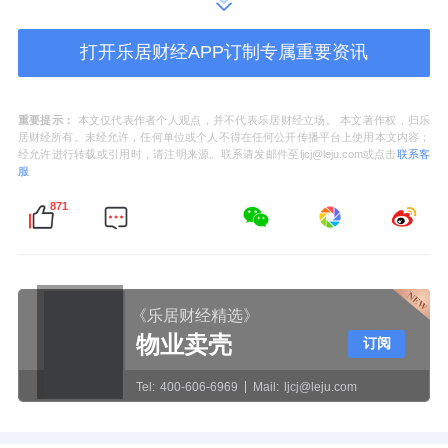
统物管思维，以“管理服务拼规模、多经增值建
生态、科技赋能论价值”的三条增长曲线牵引，
打开乐居财经APP订制专属重要资讯
构建起“空间运营+场景服务+数字科技”的立体
生态。尤其在业务扩展过程中，科技赋能成为
重要提示：
本文仅代表作者个人观点，并不代表乐居财经立场。 本文著作权，归乐
居财经所有。未经允许，任何单位或个人不得在任何公开传播平台上使用本文内容；
不可忽视的核心竞争优势。2024年，其升级鑫
经允许进行转载或引用时，请注明来源。联系请发邮件至ljcj@leju.com或点击
联系客
服
Meta平台来实现大物管新质生产力，加速重构
服务价值链：围绕租售服务、美居服务、零售
871
服务、纯水服务和到家服务五大核心业务，将
社区服务颗粒度极致细化。其中，期内社区增
值收入同比提升76%，说明其以数据驱动打通
《乐居财经精选》
了社区“最后一公里”生活服务圈，成功开辟了
物业卖壳
订阅
第二条高增长曲线。
Tel:
400-606-6969
Mail:
ljcj@leju.com
当“跑马圈地”的规模神话褪去光环，上市