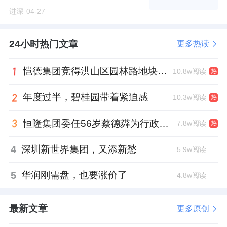
进深
04-27
24小时热门文章
更多热读
恺德集团竞得洪山区园林路地块，引入贝好家C2M产品定位及营销服务
10.8w阅读
热
年度过半，碧桂园带着紧迫感
10.3w阅读
热
恒隆集团委任56岁蔡德粦为行政总裁、年薪2052万港元，曾任星巴克中国CEO
7.8w阅读
热
4
深圳新世界集团，又添新愁
5.9w阅读
5
华润刚需盘，也要涨价了
4.8w阅读
最新文章
更多原创