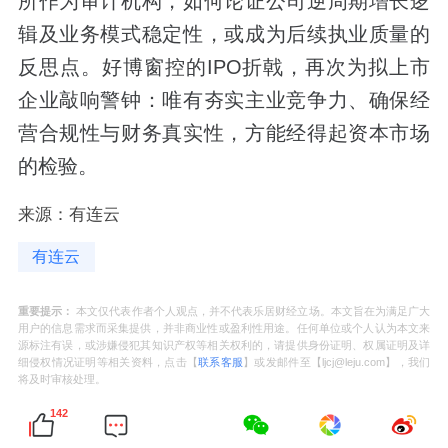
所作为审计机构，如何论证公司逆周期增长逻
辑及业务模式稳定性，或成为后续执业质量的
反思点。好博窗控的IPO折戟，再次为拟上市
企业敲响警钟：唯有夯实主业竞争力、确保经
营合规性与财务真实性，方能经得起资本市场
的检验。
来源：有连云
有连云
重要提示：
本文仅代表作者个人观点，并不代表乐居财经立场。本文旨在为满足广大
用户的信息需求而采集提供，并非商业性或盈利性用途。任何单位或个人认为本文来
源标注有误，或涉嫌侵犯其知识产权等相关权利的，请提供身份证明、权属证明及详
细侵权情况证明等相关资料，点击【
联系客服
】或发邮件至【ljcj@leju.com】，我们
将及时审核处理。
142