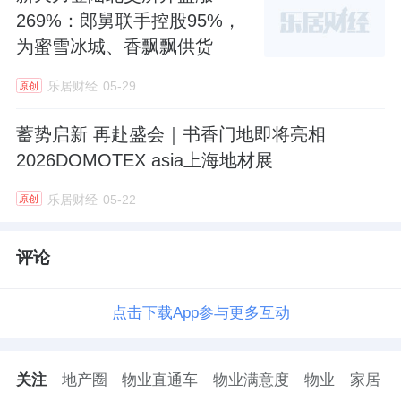
269%：郎舅联手控股95%，
为蜜雪冰城、香飘飘供货
乐居财经
05-29
原创
蓄势启新 再赴盛会｜书香门地即将亮相
2026DOMOTEX asia上海地材展
乐居财经
05-22
原创
评论
点击下载App参与更多互动
关注
地产圈
物业直通车
物业满意度
物业
家居