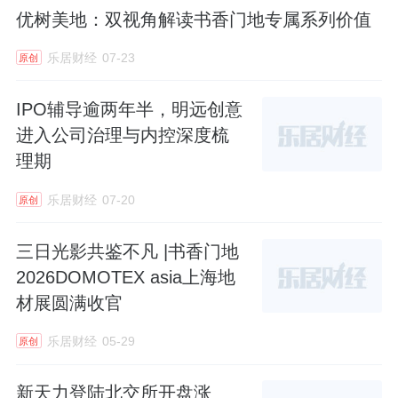
优树美地：双视角解读书香门地专属系列价值
乐居财经
07-23
原创
IPO辅导逾两年半，明远创意
进入公司治理与内控深度梳
理期
乐居财经
07-20
原创
三日光影共鉴不凡 |书香门地
2026DOMOTEX asia上海地
材展圆满收官
乐居财经
05-29
原创
新天力登陆北交所开盘涨