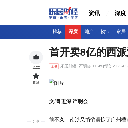
资讯
深度
推荐
深度
地产
物业
家居
首开卖8亿的西
乐居财经
严明会
11.4w阅读
2025-05
原创
1122
收藏
文/粤进深 严明会
前不久，南沙又悄悄震惊了广州楼
分享