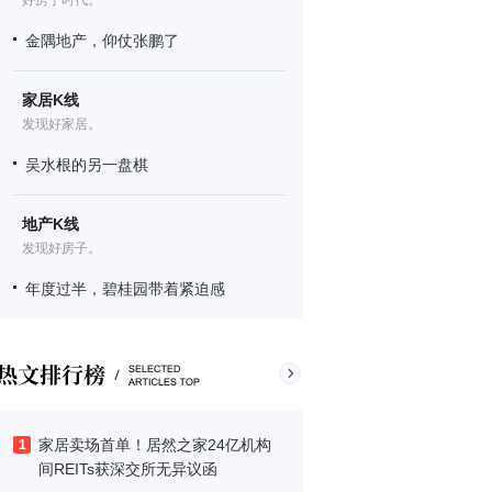
好房子时代。
金隅地产，仰仗张鹏了
家居K线
发现好家居。
吴水根的另一盘棋
地产K线
发现好房子。
年度过半，碧桂园带着紧迫感
家居卖场首单！居然之家24亿机构
1
间REITs获深交所无异议函