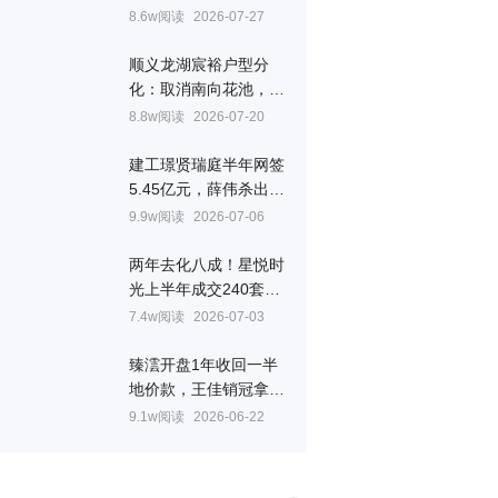
㎡
8.6w阅读
2026-07-27
顺义龙湖宸裕户型分
化：取消南向花池，全
景舱边厅成最大看点
8.8w阅读
2026-07-20
建工璟贤瑞庭半年网签
5.45亿元，薛伟杀出重
围拿下房山销冠
9.9w阅读
2026-07-06
两年去化八成！星悦时
光上半年成交240套，
韩跃联手叶晨拿下顺义
7.4w阅读
2026-07-03
销冠
臻澐开盘1年收回一半
地价款，王佳销冠拿到
手软
9.1w阅读
2026-06-22