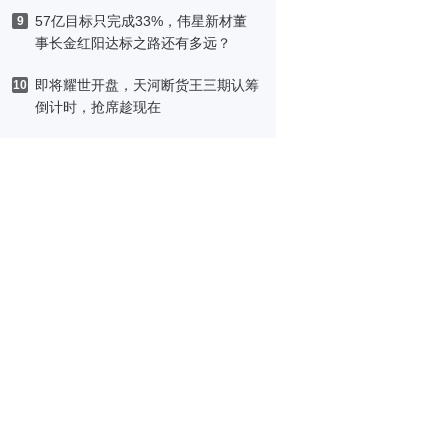
中国CEO
57亿目标只完成33%，伟星新材董
9
事长金红阳达标之路还有多远？
即将耀世开盘，天河断货王三期认筹
10
倒计时，抢席趁现在