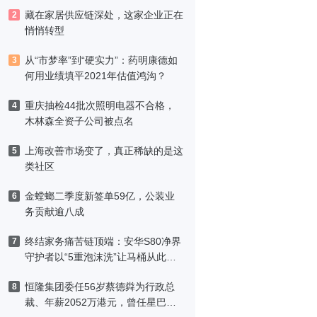
藏在家居供应链深处，这家企业正在
2
悄悄转型
从“市梦率”到“硬实力”：药明康德如
3
何用业绩填平2021年估值鸿沟？
重庆抽检44批次照明电器不合格，
4
木林森全资子公司被点名
上海改善市场变了，真正稀缺的是这
5
类社区
金螳螂二季度新签单59亿，公装业
6
务贡献逾八成
终结家务痛苦链顶端：安华S80净界
7
守护者以“5重泡沫洗”让马桶从此免
刷洗
恒隆集团委任56岁蔡德粦为行政总
8
裁、年薪2052万港元，曾任星巴克