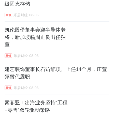
级固态存储
乐居财经
08-06
原创
凯伦股份董事会迎半导体老
将，新加坡籍周正良出任独
董
乐居财经
08-06
原创
建艺装饰董事长石访辞职、上任14个月，庄萱
萍暂代履职
乐居财经
08-06
原创
索菲亚：出海业务坚持“工程
+零售”双轮驱动策略