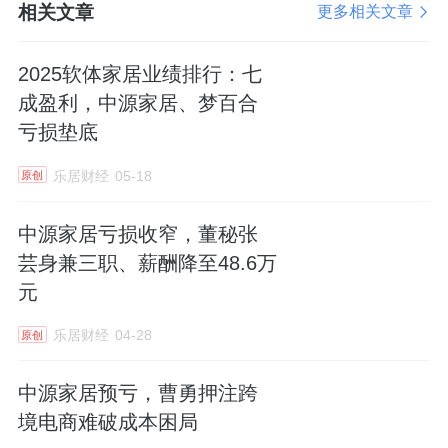
相关文章
更多相关文章
2025软体家居业绩排行：七
成盈利，中源家居、梦百合
亏损垫底
乐居财经
05-18
原创
中源家居亏损收窄，董秘张
芸身兼三职、薪酬降至48.6万
元
乐居财经
04-28
原创
中源家居预亏，曹勇押注跨
境电商难破成本困局