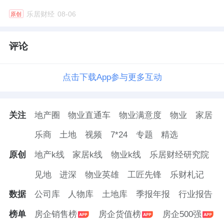
乐居财经
08-06
原创
评论
点击下载App参与更多互动
关注
地产圈
物业直通车
物业满意度
物业
家居
乐商
土地
视频
7*24
专题
精选
原创
地产k线
家居k线
物业k线
乐居财经研究院
见地
进深
物业英雄
工匠先锋
乐财札记
数据
公司库
人物库
土地库
季报年报
行业报告
榜单
房企销售榜
房企货值榜
房企500强