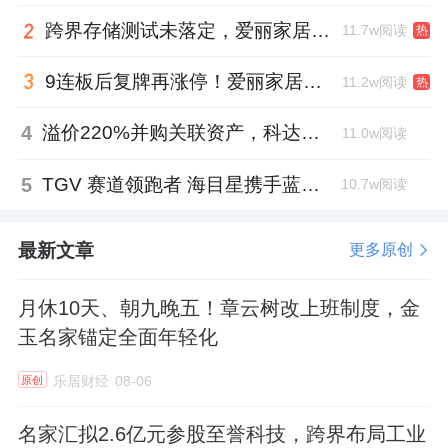
跨界存储测试未落定，爱丽家居复牌前自揭多重风险
11.7w阅读
热
9连板后复牌再涨停！爱丽家居市盈率318倍，跨界收购案尚未落地
11.2w阅读
热
4
溢价220%并购关联资产，科达制造近75亿元重组被否
11.0w阅读
5
TGV 赛道领跑者 海目星携手蓝思科技掘金先进封装
10.7w阅读
最新文章
更多原创
月休10天、朝九晚五！章云树改上班制度，金
玉名家锚定全面年轻化
乐居财经
08-06
原创
名家汇拟2.6亿元参股至誉科技，跨界布局工业