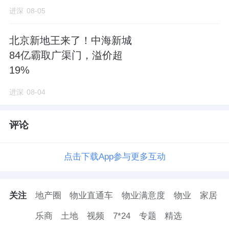
进深
08-05
这宗总建面不到8万平米的地块，在昌平仅能算
上中等规模，却引出了四家企业结成的联合
北京新地王来了！中海新城
体。
84亿霸取广渠门，溢价超
19%
越秀地产
、
北京城建
、未来科学城，都是昌平
的老熟人了。贝好家不是传统意义的房地产开
进深
08-04
发企业，但近两年在土拍市场存在感很强。
评论
去年7月，贝好家在西安以1.34亿元拿下两幅土
地；9月，10.76亿元在成都拿地；12月，在上
点击下载App参与更多互动
海和杭州拿下两幅住宅用地。
关注
地产圈
物业直通车
物业满意度
物业
家居
目前，贝好家在全国主要城市参与开发的房地
产项目超过10个。
乐商
土地
视频
7*24
专题
精选