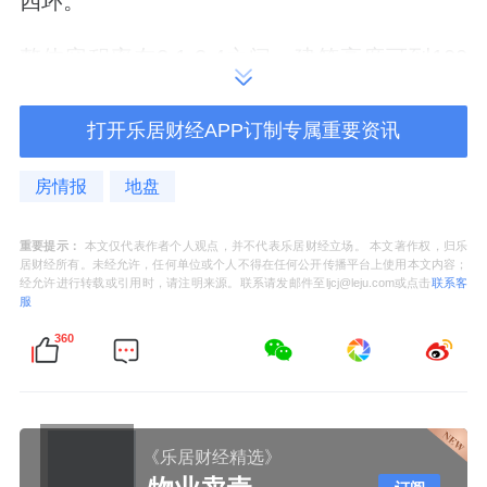
四环。
整体容积率在2.1-2.4之间，建筑高度可到100
米，足以做出30层以上高层建筑享运河景观。
打开乐居财经APP订制专属重要资讯
此外，各住宅地块之间可结合高品质方案进行
统筹平衡，合理调整各地块建筑规模指标，这
房情报
地盘
给中建玖合下一步的开发带来更灵活的发挥空
重要提示：
本文仅代表作者个人观点，并不代表乐居财经立场。 本文著作权，归乐
间。
居财经所有。未经允许，任何单位或个人不得在任何公开传播平台上使用本文内容；
经允许进行转载或引用时，请注明来源。联系请发邮件至ljcj@leju.com或点击
联系客
服
当然，滨水地块的建筑设计要求也十分苛刻，
360
通州也有自己的小心思，不仅要卖地拿钱，还
要打造通州河景封面作品
：
规划居住地块之间，与滨水空间之间，与枢纽
《乐居财经精选》
区域之间，应设置二层连廊；