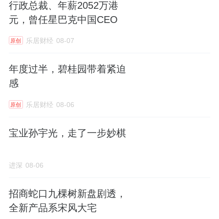
行政总裁、年薪2052万港
里，交通便利。
元，曾任星巴克中国CEO
西黄村板块老小区较多，地块东边是曾经热销
乐居财经
08-07
原创
的限竞房禧悦学府，共1179套，2022年6月交
房，均价6.3万元/平。
年度过半，碧桂园带着紧迫
感
板块最大的优势是生活配套比较成熟，但城市
乐居财经
08-06
原创
界面新旧交融，
周边有大量安置房项目，
没有
特别拿得出手的资源。
宝业孙宇光，走了一步妙棋
昌平南新盘混战，出现了一个生面孔
进深
08-06
昌平
中关村
生命科学园三期及北四村0077、
0078地块，还是以底价成交，23.95亿元，
折
招商蛇口九棵树新盘剧透，
全新产品系宋风大宅
合楼面价约3万/平。