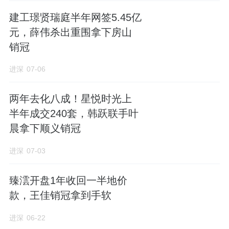
规划详情，在土拍文件里真是不多见的。
建工璟贤瑞庭半年网签5.45亿
45.23亿，
中海新城
石景山再落一子
元，薛伟杀出重围拿下房山
销冠
石景山
西黄村“宅产配”地块的受让单位北京鑫
进深
07-06
安
兴业
房地产开发有限公司，是中海新城旗
下，法定代表人、董事长为付熙嵬，总经理张
两年去化八成！星悦时光上
欣。
半年成交240套，韩跃联手叶
晨拿下顺义销冠
作为中海在北京的两大业务实体之一，中海新
城多年来深耕石景山和西城两大区域，开发有
进深
07-03
西城的京华玖序、都阙台，石景山的寰宇天下
臻澐开盘1年收回一半地价
天镜、中海长安玖章、中海长安源境等项目。
款，王佳销冠拿到手软
这次托底
西黄村
地块，地上建筑规模16.46万平
进深
06-22
米，包含4幅子地块：