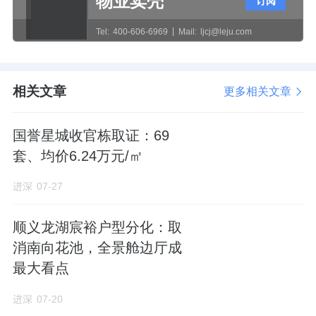
物业卖壳
订阅
设置开敞式的风雨连廊，配建邻里共享公共空
Tel:
400-606-6969
Mail:
ljcj@leju.com
间，风雨连廊和公共设施、架空层的顶部互相
连接；
相关文章
更多相关文章
鼓励0706、0708地块西北侧，设置一条商业内
国誉星城收官栋取证：69
街；
套、均价6.24万元/㎡
0707地块靠河一侧，退线30米，打造公共广
进深
07-27
场；
顺义龙湖宸裕户型分化：取
鼓励地块两两之间的地下连通……
消南向花池，全景舱边厅成
最大看点
整个项目连通了，实际上却相当烧钱。有人调
侃说通州真是操碎了心，这么事无巨细的列出
进深
07-20