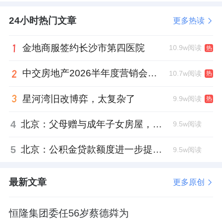
24小时热门文章
更多热读
这个项目肥瘦搭配，开发起来有一定难度。其
金地商服签约长沙市第四医院
10.9w阅读
热
中
公建地块
建面6.6万平米，有超过4万方的商
业。
中交房地产2026半年度营销会，绿城祝军现身了
10.7w阅读
热
星河湾旧改博弈，太复杂了
纯宅地只有南边两块，
648地块
建面2.4万平
9.9w阅读
热
米，容积率1.6
；
650地块
建面7.08万平米，容
4
北京：父母赠与成年子女房屋，不再核验子女的购房资格
9.5w阅读
积率1.7
。
5
北京：公积金贷款额度进一步提高、最高可贷340万元
9.5w阅读
地块形状不规则，建筑
限高45米，可做洋房或
小高层产品。
最新文章
更多原创
地处五环与六环之间，临近地铁6号线杨庄站、
恒隆集团委任56岁蔡德粦为
西黄村站，距城市干道西五环、阜石路约1公