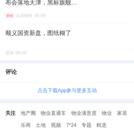
布会落地天津，黑标旗舰店
盛大启幕
乐居财经
08-08
原创
顺义国资新盘，图纸糊了
进深
08-08
评论
点击下载App参与更多互动
关注
地产圈
物业直通车
物业满意度
物业
家居
乐商
土地
视频
7*24
专题
精选