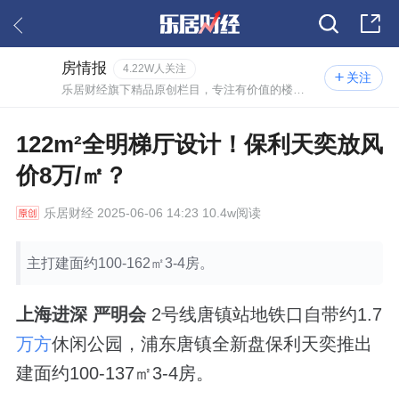
房情报
4.22W人关注
关注
乐居财经旗下精品原创栏目，专注有价值的楼市情报。
122m²全明梯厅设计！保利天奕放风
价8万/㎡？
乐居财经
2025-06-06 14:23 10.4w阅读
主打建面约100-162㎡3-4房。
上海进深 严明会
2号线唐镇站地铁口自带约1.7
万方
休闲公园，浦东唐镇全新盘保利天奕推出
建面约100-137㎡3-4房。