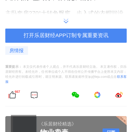
主卧套房270°大转角飘窗，步入式的衣帽间设
计。
打开乐居财经APP订制专属重要资讯
外接1.7万方
绿地
公园，内设下沉式庭院与会
所，引入泳池、健身房等配套。下沉式庭院借
房情报
鉴安缦酒店设计，创造7种社交场景。会所设米
其林星厨私宴厅、雪茄吧、商务会议室等。此
重要提示：
本文仅代表作者个人观点，并不代表乐居财经立场。 本文著作权，归乐
居财经所有。未经允许，任何单位或个人不得在任何公开传播平台上使用本文内容；
外，还计划引入“天奕俱乐部”会员体系。
经允许进行转载或引用时，请注明来源。联系请发邮件至ljcj@leju.com或点击
联系客
服
商业上，周边有
阳光天地
、恒生万鹂广场等商
667
圈。
教育方面，临近东方幼儿园、福山唐城外国语
《乐居财经精选》
小学及建平培德实验中学等。