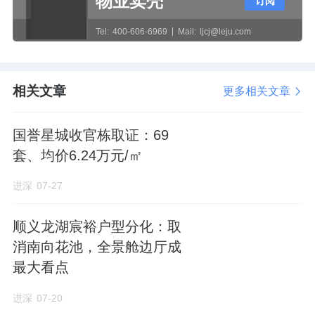
物业卖壳
订阅
生态环境优越，约60万㎡的龙东公园（在建）
Tel:
400-606-6969
Mail:
ljcj@leju.com
与龙东湖生态带环绕。
相关文章
更多相关文章
国誉星城收官栋取证：69
套、均价6.24万元/㎡
进深
07-27
顺义龙湖宸裕户型分化：取
消南向花池，全景舱边厅成
最大看点
进深
07-20