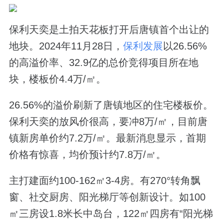
保利天奕是土拍天花板打开后唐镇首个出让的
地块。2024年11月28日，
保利发展
以26.56%
的高溢价率、32.9亿的总价竞得项目所在地
块，楼板价4.4万/㎡。
26.56%的溢价刷新了唐镇地区的住宅楼板价。
保利天奕的放风价很高，要冲8万/㎡，目前唐
镇新房单价约7.2万/㎡。最新消息显示，首期
价格有惊喜，均价预计约7.8万/㎡。
主打建面约100-162㎡3-4房。有270°转角飘
窗、社交厨房、阳光梯厅等创新设计。如100
㎡三房设1.8米长中岛台，122㎡四房有“阳光梯