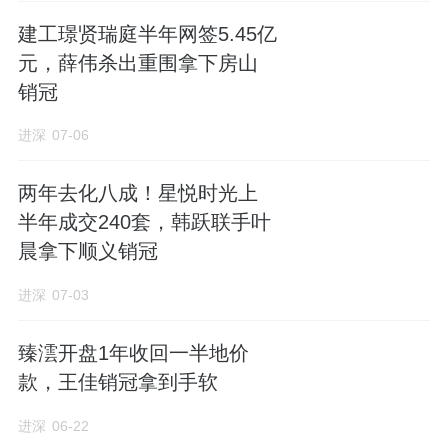
建工璟贤瑞庭半年网签5.45亿
元，薛伟杀出重围拿下房山
销冠
进深
07-06
两年去化八成！星悦时光上
半年成交240套，韩跃联手叶
晨拿下顺义销冠
进深
07-03
臻澐开盘1年收回一半地价
款，王佳销冠拿到手软
进深
06-22