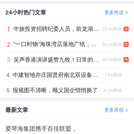
24小时热门文章
更多热读
中旅投资招聘纪委人员，前龙湖副总裁胡若翔掌舵
10.4w阅读
热
“一口时物”海珠湾店落地广纸，越秀地产以“新鲜现制”商业新场景打造社区高品质生活
10.2w阅读
热
吴声香港演讲盛赞九牧！日常的小锚点变成科技突破点！
10.2w阅读
热
4
中建智地亦庄国贤府南北双设备平台，得房率创区域新高
7.5w阅读
5
报规图不清晰，顺义国企悄悄换了
6.3w阅读
最新文章
更多原创
爱琴海集团携手百佳联盟，