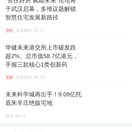
“智住好房 赋能未来”论坛将
于武汉启幕，多维议题解锁
智慧住宅发展新路径
乐居财经
07-17
原创
华健未来港交所上市破发跌
超2%、总市值58.7亿港元，
手握三款核心1类创新药
乐居财经
06-23
原创
未来科学城再出手！9.09亿托
底朱辛庄绝版宅地
进深
06-11