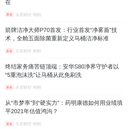
在
乐居财经
刚刚
原创
箭牌洁净大师P70首发：行业首发“净雾盾”技
术，全舱五面除菌重新定义马桶洁净标准
乐居财经
刚刚
原创
终结家务痛苦链顶端：安华S80净界守护者以
“5重泡沫洗”让马桶从此免刷洗
乐居财经
刚刚
原创
从“市梦率”到“硬实力”：药明康德如何用业绩填
平2021年估值鸿沟？
乐居财经
刚刚
原创