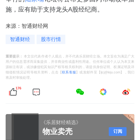
施，应有助于支持龙头A股经纪商。
来源：智通财经网
智通财经
股市行情
重要提示：
本文仅代表作者个人观点，并不代表乐居财经立场。本文旨在为满足广大
用户的信息需求而采集提供，并非商业性或盈利性用途。任何单位或个人认为本文来
源标注有误，或涉嫌侵犯其知识产权等相关权利的，请提供身份证明、权属证明及详
细侵权情况证明等相关资料，点击【
联系客服
】或发邮件至【ljcj@leju.com】，我们
将及时审核处理。
176
《乐居财经精选》
物业卖壳
订阅