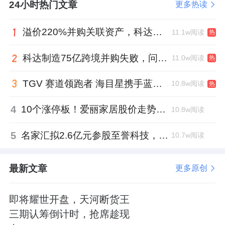
24小时热门文章
更多热读
溢价220%并购关联资产，科达制造近75亿元重组被否
11.1w阅读
热
科达制造75亿跨境并购失败，问题出在哪一关？
11.0w阅读
热
TGV 赛道领跑者 海目星携手蓝思科技掘金先进封装
10.8w阅读
热
4
10个涨停板！爱丽家居股价走势有点狂
10.8w阅读
5
名家汇拟2.6亿元参股至誉科技，跨界布局工业级固态存储
10.7w阅读
最新文章
更多原创
即将耀世开盘，天河断货王
三期认筹倒计时，抢席趁现