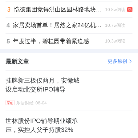
恺德集团竞得洪山区园林路地块，引入贝好家C2M产品定位及营销服务
10.8w阅读
热
4
家居卖场首单！居然之家24亿机构间REITs获深交所无异议函
10.7w阅读
5
年度过半，碧桂园带着紧迫感
10.3w阅读
最新文章
更多原创
挂牌新三板仅两月，安徽城
设启动北交所IPO辅导
乐居财经
08-04
原创
世林股份IPO辅导期业绩承
压，实控人父子持股32%