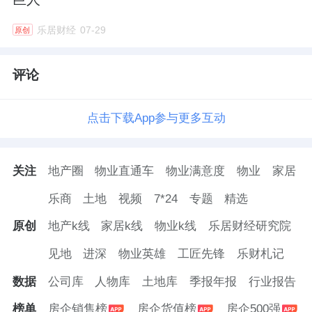
乐居财经
07-29
原创
评论
点击下载App参与更多互动
关注
地产圈
物业直通车
物业满意度
物业
家居
乐商
土地
视频
7*24
专题
精选
原创
地产k线
家居k线
物业k线
乐居财经研究院
见地
进深
物业英雄
工匠先锋
乐财札记
数据
公司库
人物库
土地库
季报年报
行业报告
榜单
房企销售榜
房企货值榜
房企500强