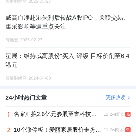
智通财经网
2025-03-27
威高血净赴港失利后转战A股IPO，关联交易、
集采影响等遭重点关注
有连云
2025-02-27
星展：维持威高股份“买入”评级 目标价削至6.4
港元
智通财经网
2024-04-08
24小时热门文章
更多热读
名家汇拟2.6亿元参股至誉科技，跨界布局工业级固态存储
11.2w阅读
热
10个涨停板！爱丽家居股价走势有点狂
11.2w阅读
热