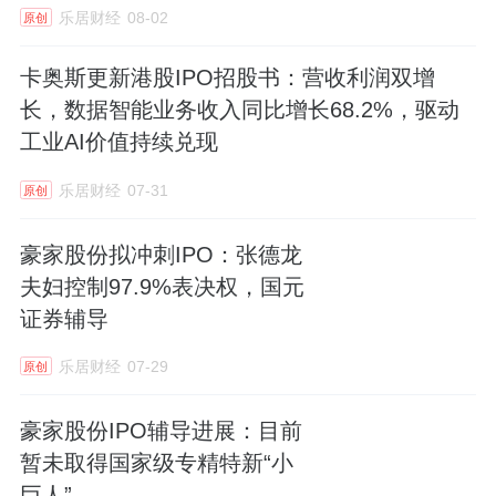
乐居财经
08-02
原创
卡奥斯更新港股IPO招股书：营收利润双增
长，数据智能业务收入同比增长68.2%，驱动
工业AI价值持续兑现
乐居财经
07-31
原创
豪家股份拟冲刺IPO：张德龙
夫妇控制97.9%表决权，国元
证券辅导
乐居财经
07-29
原创
豪家股份IPO辅导进展：目前
暂未取得国家级专精特新“小
巨人”