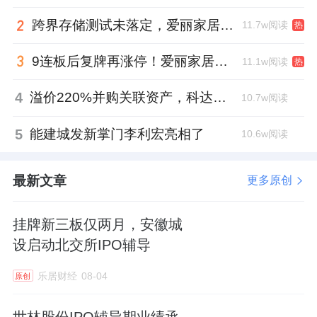
跨界存储测试未落定，爱丽家居复牌前自揭多重风险
11.7w阅读
热
9连板后复牌再涨停！爱丽家居市盈率318倍，跨界收购案尚未落地
11.1w阅读
热
4
溢价220%并购关联资产，科达制造近75亿元重组被否
10.7w阅读
5
能建城发新掌门李利宏亮相了
10.6w阅读
最新文章
更多原创
挂牌新三板仅两月，安徽城
设启动北交所IPO辅导
乐居财经
08-04
原创
世林股份IPO辅导期业绩承