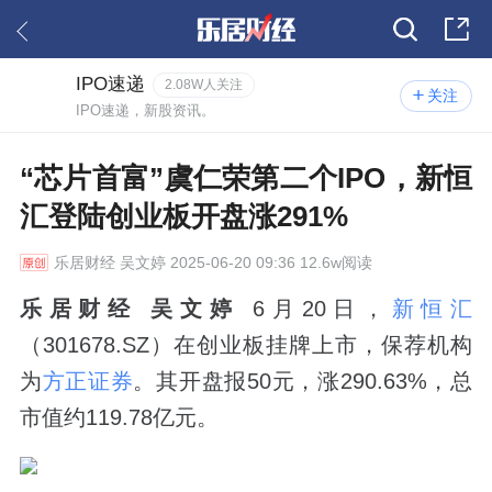
IPO速递
2.08W人关注
关注
IPO速递，新股资讯。
“芯片首富”虞仁荣第二个IPO，新恒
汇登陆创业板开盘涨291%
乐居财经
吴文婷 2025-06-20 09:36 12.6w阅读
乐居财经 吴文婷
6月20日，
新恒汇
（301678.SZ）在创业板挂牌上市，保荐机构
为
方正证券
。其开盘报50元，涨290.63%，总
市值约119.78亿元。