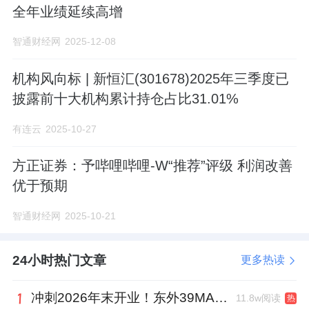
全年业绩延续高增
智通财经网
2025-12-08
机构风向标 | 新恒汇(301678)2025年三季度已
披露前十大机构累计持仓占比31.01%
有连云
2025-10-27
方正证券：予哔哩哔哩-W“推荐”评级 利润改善
优于预期
智通财经网
2025-10-21
24小时热门文章
更多热读
冲刺2026年末开业！东外39MALL全球招商启幕，重构东直门商圈格局
11.8w阅读
热